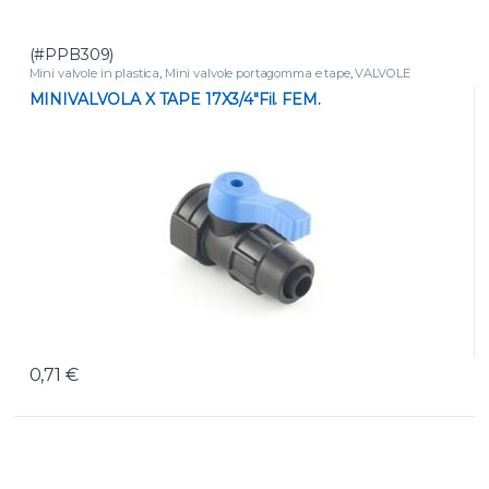
(#PPB309)
Mini valvole in plastica
,
Mini valvole portagomma e tape
,
VALVOLE
MINIVALVOLA X TAPE 17X3/4″Fil. FEM.
0,71
€