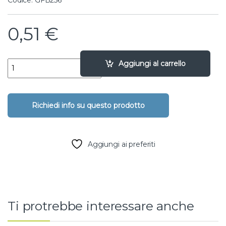
Codice: GFB256
0,51
€
valvolina maschio/portagomma - 3/4" X 16 quantity
Aggiungi al carrello
Aggiungi ai preferiti
Ti protrebbe interessare anche