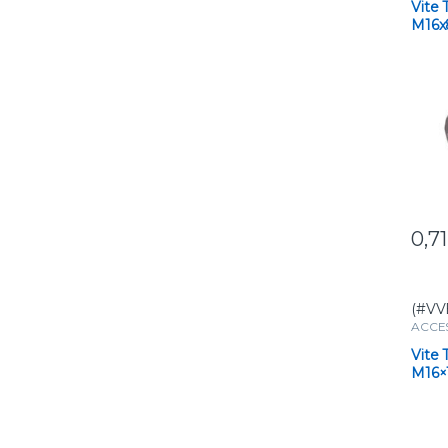
Vite 
M16x8
Alta 
Durab
0,7
(#VV
ACCE
Vite 
M16×1
Zinca