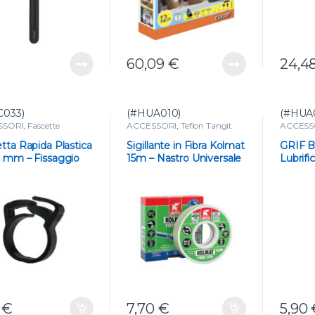
60,09
€
24,4
C033)
(#HUA010)
(#HUA0
SSORI
,
Fascette
ACCESSORI
,
Teflon Tangit
ACCESS
prodotti per PVC
prodotti
tta Rapida Plastica
Sigillante in Fibra Kolmat
GRIF 
8 mm – Fissaggio
15m – Nastro Universale
Lubrifi
e per Ala
per Raccordi Filettati
per Tub
iolante
250g
5
€
7,70
€
5,90