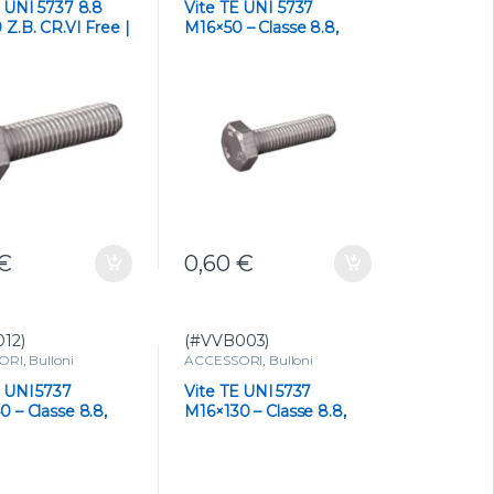
E UNI 5737 8.8
Vite TE UNI 5737
Z.B. CR.VI Free |
M16×50 – Classe 8.8,
sistenza e
Acciaio
ione
€
0,60
€
12)
(#VVB003)
ORI
,
Bulloni
ACCESSORI
,
Bulloni
E UNI 5737
Vite TE UNI 5737
 – Classe 8.8,
M16×130 – Classe 8.8,
a Bianco
Zincata