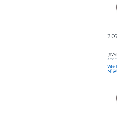
2,0
(#VV
ACCE
Vite 
M16×1
Zinca