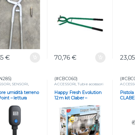
35
€
70,76
€
23,0
N285)
(#CBC060)
(#CBC
SSORI
,
SENSORI
,
ACCESSORI
,
Tubi e accessori
ACCESS
ENTI DI MISURA
da giardino
da giard
re umidità terreno
Happy Fresh Evolution
Pistola
oint – lettura
12 m kit Claber –
CLABER
0 % e temperatura
raffrescamento
Morbid
nebulizzazione
Facile 