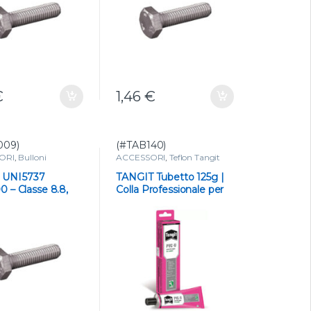
€
1,46
€
009)
(#TAB140)
ORI
,
Bulloni
ACCESSORI
,
Teflon Tangit
prodotti per PVC
E UNI 5737
TANGIT Tubetto 125g |
 – Classe 8.8,
Colla Professionale per
a Bianco
PVC