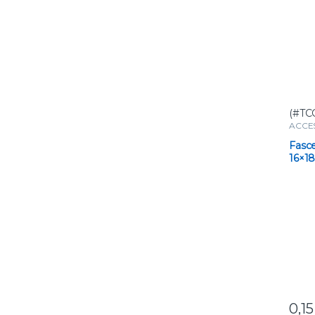
(#TC
ACCE
Fasce
16×1
Veloc
Gocc
0,1