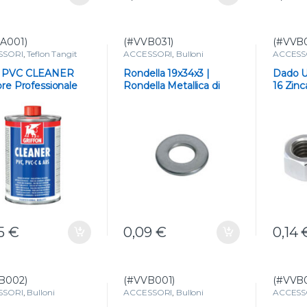
A001)
(#VVB031)
(#VVB
SSORI
,
Teflon Tangit
ACCESSORI
,
Bulloni
ACCESS
ti per PVC
 PVC CLEANER
Rondella 19x34x3 |
Dado U
ore Professionale
Rondella Metallica di
16 Zinc
PVC 1000ml
Precisione per Raccordi
25
€
0,09
€
0,14
B002)
(#VVB001)
(#VVB
SSORI
,
Bulloni
ACCESSORI
,
Bulloni
ACCESS