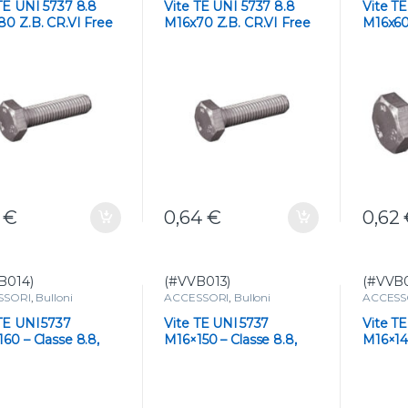
TE UNI 5737 8.8
Vite TE UNI 5737 8.8
Vite T
0 Z.B. CR.VI Free
M16x70 Z.B. CR.VI Free
M16x60 
Resistenza e
Alta Resistenza
Alta Re
ilità
Protez
1
€
0,64
€
0,62
B014)
(#VVB013)
(#VVB0
SSORI
,
Bulloni
ACCESSORI
,
Bulloni
ACCESS
TE UNI 5737
Vite TE UNI 5737
Vite T
60 – Classe 8.8,
M16×150 – Classe 8.8,
M16×140
ta
Zincata
Zincat