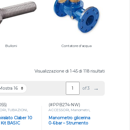
Bulloni
Contatore d'acqua
Valutazione
Visualizzazione di 1-45 di 118 risultati
→
of 3
55)
(#PPB274-NW)
ORI
,
TUBAZIONI
,
ACCESSORI
,
Manometri
,
cessori da giardino
,
STRUMENTI DI MISURA
inato da giardino
iralato Claber 10
Manometro glicerina
 Kit BASIC
0‑6 bar – Strumento
eto
resistente per misure