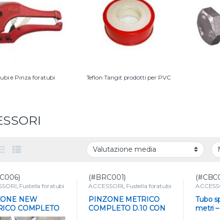
tubi e Pinza foratubi
Teflon Tangit prodotti per PVC
ESSORI
C006)
(#BRC001)
(#CBC0
SSORI
,
Fustella foratubi
ACCESSORI
,
Fustella foratubi
ACCESS
zone
e punzone
Tubi e ac
Tubo ret
ZONE NEW
PINZONE METRICO
Tubo sp
RICO COMPLETO
COMPLETO D.10 CON
metri –
 CON PERNO
PERNO
compl