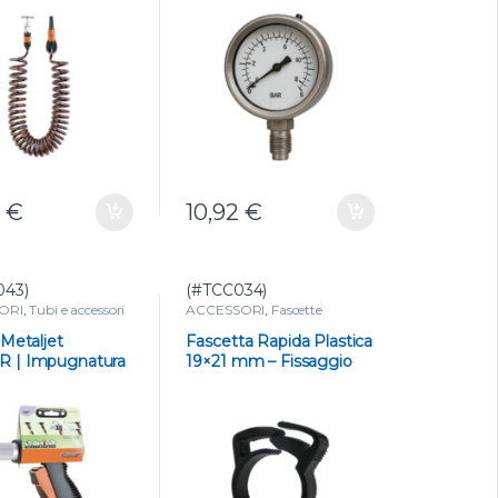
precise
5
€
10,92
€
043)
(#TCC034)
ORI
,
Tubi e accessori
ACCESSORI
,
Fascette
ino
 Metaljet
Fascetta Rapida Plastica
 | Impugnatura
19×21 mm – Fissaggio
a e Regolazione
Facile per Ala
del Getto
Gocciolante