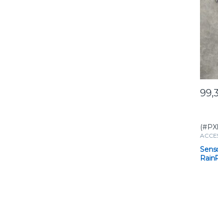
99,
(#PX
ACCE
STRUM
Senso
RainP
0/10