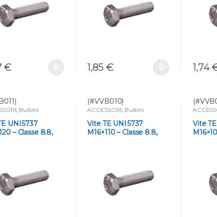
7
€
1,85
€
1,74
B011)
(#VVB010)
(#VVB
SSORI
,
Bulloni
ACCESSORI
,
Bulloni
ACCESS
TE UNI 5737
Vite TE UNI 5737
Vite T
20 – Classe 8.8,
M16×110 – Classe 8.8,
M16×100
ta
Zincata Bianco
Zincat