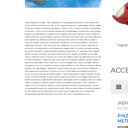
Sistemi Irrigazione Panagri - Tutto sull'irrigazione e il giardinaggio Benvenuti su Sistemi Irrigazione
Panagri
, il punto di riferimento per tutto ciò che riguarda l'irrigazione e il giardinaggio. Offriamo migliaia
di articoli per impianti di irrigazione del giardino e dell'orto, oltre a soluzioni avanzate per l'agricoltura
di precisione. Sia che tu sia un hobbista appassionato di giardinaggio o un agricoltore professionista,
abbiamo i prodotti giusti per soddisfare le tue esigenze. Nel nostro catalogo troverai centraline di
controllo, tubazioni, raccordi, irrigatori a goccia, e molto altro. Grazie alle nostre soluzioni di irrigazione,
potrai garantire una distribuzione uniforme dell'acqua, ottimizzando la crescita delle tue piante e
riducendo al minimo gli sprechi. I nostri impianti di irrigazione sono facili da installare e perfetti per
Taglia
qualsiasi tipo di spazio verde, dal piccolo orto casalingo fino al
giardino
più ampio. L'agricoltura di
precisione è uno degli aspetti su cui Panagri punta maggiormente. Le nostre tecnologie avanzate
permettono di gestire in maniera efficiente l'irrigazione, assicurando che ogni pianta riceva la giusta
quantità di acqua al momento opportuno. Questo approccio consente di migliorare la resa delle
colture e ridurre il consumo di risorse, con un notevole impatto positivo sia sull'ambiente che sui costi.
Da Sistemi Irrigazione Panagri trovi tutto il necessario per progettare, installare e gestire impianti di
irrigazione di alta qualità. I nostri esperti sono pronti a consigliarti sulle soluzioni più adatte, affinché il
tuo giardino o il tuo orto prosperino in tutte le stagioni. Affidati a noi per ottenere il massimo dalla tua
ACC
passione per il giardinaggio e l'agricoltura. Scopri la nostra selezione di prodotti per l'irrigazione e
inizia oggi stesso a trasformare i tuoi spazi verdi con Sistemi Irrigazione Panagri! Accessori per
pompe accessori zincati ala gocciolante leggera - Tape ala gocciolante pesante barattolino di pasta
verde bocchettone filettato pvc bocchettone in ghisa bocchettone pvc incollaggio bulloni bussola
filettata polipropilene calotta filettata polipropilene calotta ghisa carrello avvolgitubo chiave per idratino
collare per flangia pv/ collettori contatore acqua croce filettata polipropilene croce in ghisa curva
zingata 45° curva zincata 90° diffusore zincato diramazione laterale zincata diramazione zincata 4
vie dissabbiatori doppia curva zincata doppio anello di fine linea elettrovalvole 9 volts elettrovalvole
24 volts fascette inox per tubo fibra di cocco filtri a disco in plastica filtri a rete in plastica filtri
autopulenti automatici filtri autopulenti a circolazione filtri a disco manuali flangia cieca pvc.
(#BR
ACCE
e pun
PIN
MET
D.10