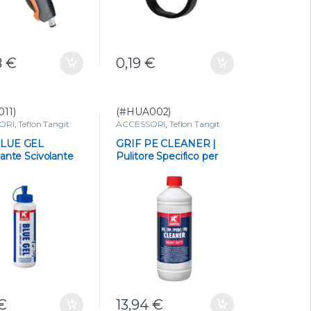
8
€
0,19
€
11)
(#HUA002)
ORI
,
Teflon Tangit
ACCESSORI
,
Teflon Tangit
 per PVC
prodotti per PVC
BLUE GEL
GRIF PE CLEANER |
cante Scivolante
Pulitore Specifico per
i e Raccordi
Tubi PE e PP
€
13,94
€