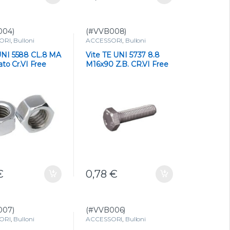
004)
(#VVB008)
ORI
,
Bulloni
ACCESSORI
,
Bulloni
NI 5588 CL.8 MA
Vite TE UNI 5737 8.8
ato Cr.VI Free
M16x90 Z.B. CR.VI Free
Alta Resistenza e
Protezione
€
0,78
€
007)
(#VVB006)
ORI
,
Bulloni
ACCESSORI
,
Bulloni