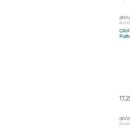
(#HU
ACCE
prodot
GRIF
Pulit
per 
17,
(#VV
ACCE