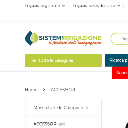
Skip to navigation
Skip to content
Irrigazione giardino
Irrigazione residenziale
Ricerca p
Tutte le categorie
Super
Home
ACCESSORI
Mostra tutte le Categorie
ACCESSORI
(118)