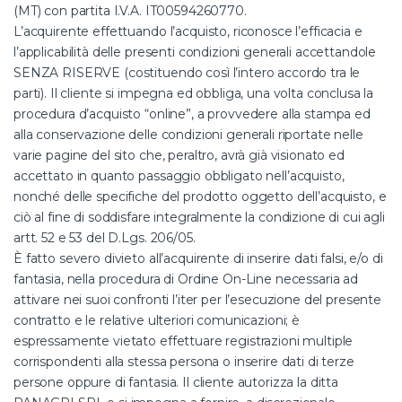
(MT) con partita I.V.A. IT00594260770.
L’acquirente effettuando l’acquisto, riconosce l’efficacia e
l’applicabilità delle presenti condizioni generali accettandole
SENZA RISERVE (costituendo così l’intero accordo tra le
parti). Il cliente si impegna ed obbliga, una volta conclusa la
procedura d’acquisto “online”, a provvedere alla stampa ed
alla conservazione delle condizioni generali riportate nelle
varie pagine del sito che, peraltro, avrà già visionato ed
accettato in quanto passaggio obbligato nell’acquisto,
nonché delle specifiche del prodotto oggetto dell’acquisto, e
ciò al fine di soddisfare integralmente la condizione di cui agli
artt. 52 e 53 del D.Lgs. 206/05.
È fatto severo divieto all’acquirente di inserire dati falsi, e/o di
fantasia, nella procedura di Ordine On-Line necessaria ad
attivare nei suoi confronti l’iter per l’esecuzione del presente
contratto e le relative ulteriori comunicazioni; è
espressamente vietato effettuare registrazioni multiple
corrispondenti alla stessa persona o inserire dati di terze
persone oppure di fantasia. Il cliente autorizza la ditta