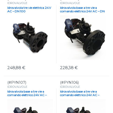
IDROVALVOLE
IDROVALVOLE
Idrovalvola tre vie elettrica 24 V
Idrovalvola base a tre vie a
AC – DN 100
comando elettrico 24V AC – DN
80
248,88
€
228,38
€
(#PYN107)
(#PYN106)
IDROVALVOLE
IDROVALVOLE
Idrovalvola base a tre vie a
Idrovalvola base a tre vie a
comando elettrico 24V AC –
comando elettrico 24V AC –
Diametro 3″
Diametro 2″