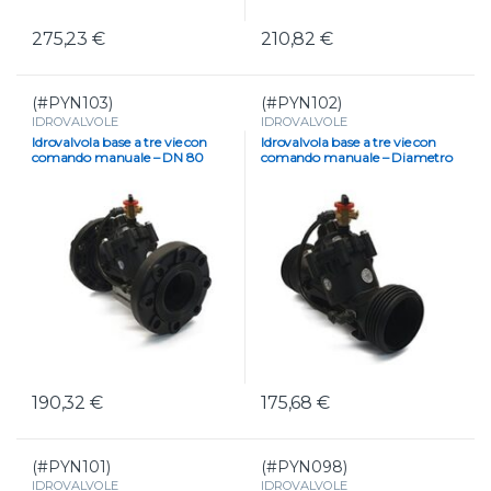
275,23
€
210,82
€
(#PYN103)
(#PYN102)
IDROVALVOLE
IDROVALVOLE
Idrovalvola base a tre vie con
Idrovalvola base a tre vie con
comando manuale – DN 80
comando manuale – Diametro
3″
190,32
€
175,68
€
(#PYN101)
(#PYN098)
IDROVALVOLE
IDROVALVOLE