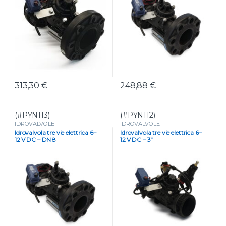
313,30
€
248,88
€
(#PYN113)
(#PYN112)
IDROVALVOLE
IDROVALVOLE
Idrovalvola tre vie elettrica 6–
Idrovalvola tre vie elettrica 6–
12 V DC – DN 8
12 V DC – 3″