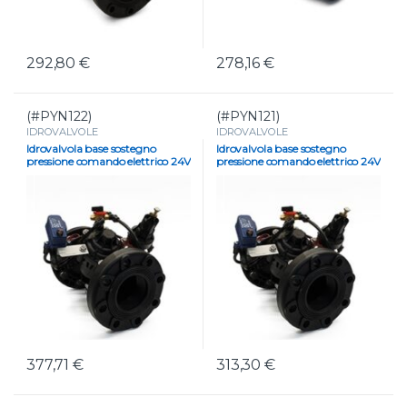
292,80
€
278,16
€
(#PYN122)
(#PYN121)
IDROVALVOLE
IDROVALVOLE
Idrovalvola base sostegno
Idrovalvola base sostegno
pressione comando elettrico 24V
pressione comando elettrico 24V
AC – SUPER DN 100
AC – DN 100
377,71
€
313,30
€