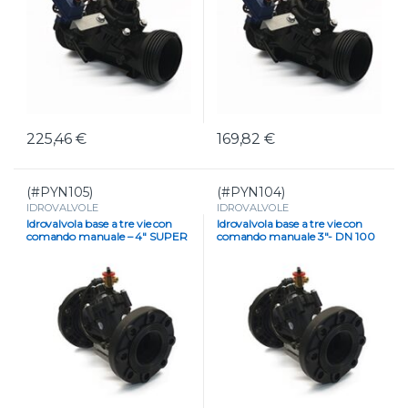
225,46
€
169,82
€
(#PYN105)
(#PYN104)
IDROVALVOLE
IDROVALVOLE
Idrovalvola base a tre vie con
Idrovalvola base a tre vie con
comando manuale – 4″ SUPER
comando manuale 3″- DN 100
– DN100