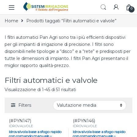
Skip to navigation
Skip to content
0
Home
Prodotti taggati “Filtri automatici e valvole”
I filtri automatici Pan Agri sono tra i più efficienti dispositivi
per gli impianti di irrigazione di precisione. I filtri sono
disponibili nelle tipologie a “disco” e a “rete” e predisposti per
tutte le dimensioni di impianto. I filtri Pan Agri presentano il
miglior rapporto qualità-prezzo.
Filtri automatici e valvole
Valutazione media
Visualizzazione di 1-45 di 51 risultati
Filters
(#PYN147)
(#PYN146)
IDROVALVOLE
IDROVALVOLE
Idrovalvola base a sfogo rapido
Idrovalvola base a sfogo rapido
con comando manuale –
con comando manuale –