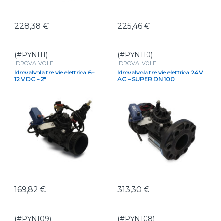
228,38
€
225,46
€
(#PYN111)
(#PYN110)
IDROVALVOLE
IDROVALVOLE
Idrovalvola tre vie elettrica 6–
Idrovalvola tre vie elettrica 24 V
12 V DC – 2″
AC – SUPER DN 100
169,82
€
313,30
€
(#PYN109)
(#PYN108)