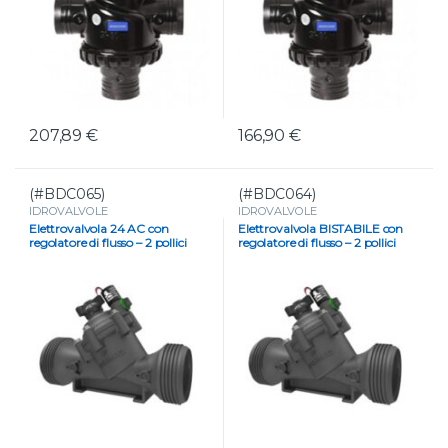
207,89
€
166,90
€
(#BDC065)
(#BDC064)
IDROVALVOLE
IDROVALVOLE
Elettrovalvola 24 AC con
Elettrovalvola BISTABILE con
regolatore di flusso – 2 pollici
regolatore di flusso – 2 pollici