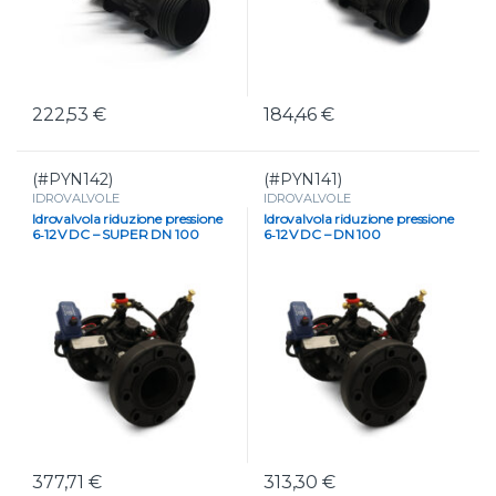
222,53
€
184,46
€
(#PYN142)
(#PYN141)
IDROVALVOLE
IDROVALVOLE
Idrovalvola riduzione pressione
Idrovalvola riduzione pressione
6‑12 V DC – SUPER DN 100
6‑12 V DC – DN 100
377,71
€
313,30
€