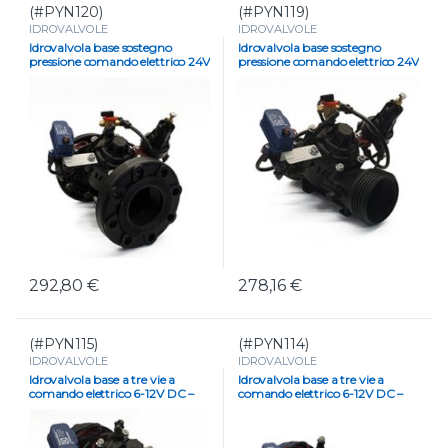
(#PYN120)
(#PYN119)
IDROVALVOLE
IDROVALVOLE
Idrovalvola base sostegno
Idrovalvola base sostegno
pressione comando elettrico 24V
pressione comando elettrico 24V
AC – DN 80
AC – Diametro 3″
292,80
€
278,16
€
(#PYN115)
(#PYN114)
IDROVALVOLE
IDROVALVOLE
Idrovalvola base a tre vie a
Idrovalvola base a tre vie a
comando elettrico 6-12V DC –
comando elettrico 6-12V DC –
Super 4″ DN 100
DN 100