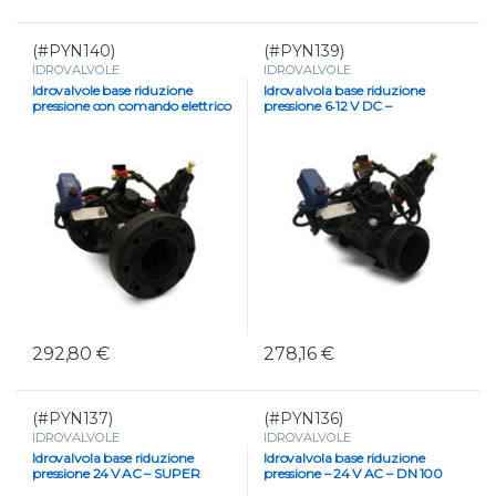
(#PYN140)
(#PYN139)
IDROVALVOLE
IDROVALVOLE
Idrovalvole base riduzione
Idrovalvola base riduzione
pressione con comando elettrico
pressione 6‑12 V DC –
6-12V DC – DN 80
Diametro 3″
292,80
€
278,16
€
(#PYN137)
(#PYN136)
IDROVALVOLE
IDROVALVOLE
Idrovalvola base riduzione
Idrovalvola base riduzione
pressione 24 V AC – SUPER
pressione – 24 V AC – DN 100
DN 100