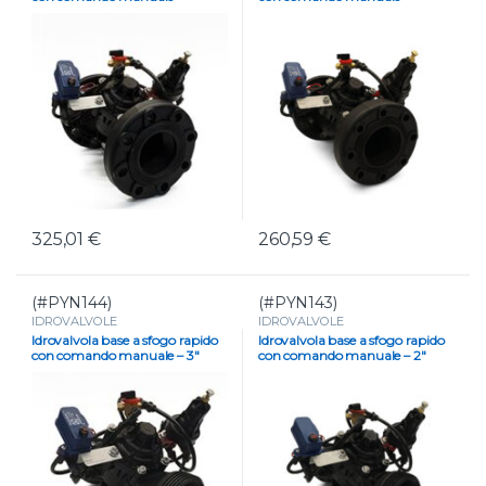
SUPER DN 100
DN 100
325,01
€
260,59
€
(#PYN144)
(#PYN143)
IDROVALVOLE
IDROVALVOLE
Idrovalvola base a sfogo rapido
Idrovalvola base a sfogo rapido
con comando manuale – 3″
con comando manuale – 2″