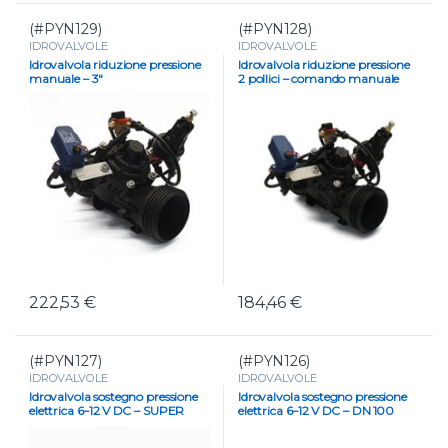
(#PYN129)
(#PYN128)
IDROVALVOLE
IDROVALVOLE
Idrovalvola riduzione pressione
Idrovalvola riduzione pressione
manuale – 3″
2 pollici – comando manuale
222,53
€
184,46
€
(#PYN127)
(#PYN126)
IDROVALVOLE
IDROVALVOLE
Idrovalvola sostegno pressione
Idrovalvola sostegno pressione
elettrica 6–12 V DC – SUPER
elettrica 6–12 V DC – DN 100
DN 100