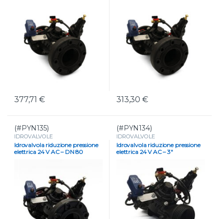
377,71
€
313,30
€
(#PYN135)
(#PYN134)
IDROVALVOLE
IDROVALVOLE
Idrovalvola riduzione pressione
Idrovalvola riduzione pressione
elettrica 24 V AC – DN 80
elettrica 24 V AC – 3″