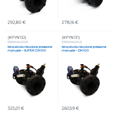
292,80
€
278,16
€
(#PYN132)
(#PYN131)
IDROVALVOLE
IDROVALVOLE
Idrovalvola riduzione pressione
Idrovalvola riduzione pressione
manuale – SUPER DN 100
manuale – DN 100
325,01
€
260,59
€