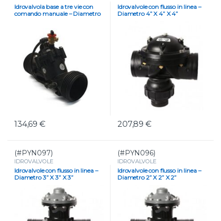
Idrovalvola base a tre vie con
Idrovalvole con flusso in linea –
comando manuale – Diametro
Diametro 4” X 4” X 4”
2″
VICTUALIC
134,69
€
207,89
€
(#PYN097)
(#PYN096)
IDROVALVOLE
IDROVALVOLE
Idrovalvole con flusso in linea –
Idrovalvole con flusso in linea –
Diametro 3” X 3” X 3”
Diametro 2” X 2” X 2”
VICTUALIC
VICTUALIC