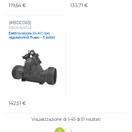
119,64
€
133,71
€
(#BDC063)
IDROVALVOLE
Elettrovalvola 24 AC con
regolatore di flusso – 3 pollici
142,51
€
Valutazione me
Visualizzazione di 1-45 di 51 risultati