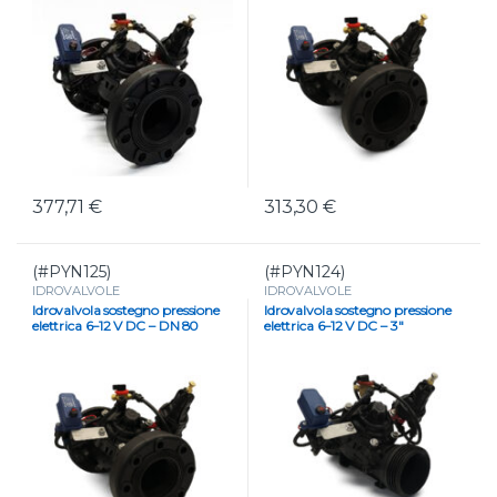
377,71
€
313,30
€
(#PYN125)
(#PYN124)
IDROVALVOLE
IDROVALVOLE
Idrovalvola sostegno pressione
Idrovalvola sostegno pressione
elettrica 6–12 V DC – DN 80
elettrica 6–12 V DC – 3″