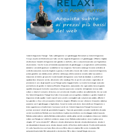
Sistemi Irrigazione Panagri - Tutto sull'irrigazione e il giardinaggio Benvenuti su Sistemi Irrigazione
Panagri
, il punto di riferimento per tutto ciò che riguarda l'irrigazione e il giardinaggio. Offriamo migliaia
di articoli per impianti di irrigazione del giardino e dell'orto, oltre a soluzioni avanzate per l'agricoltura
di precisione. Sia che tu sia un hobbista appassionato di giardinaggio o un agricoltore professionista,
abbiamo i prodotti giusti per soddisfare le tue esigenze. Nel nostro catalogo troverai centraline di
controllo, tubazioni, raccordi, irrigatori a goccia, e molto altro. Grazie alle nostre soluzioni di irrigazione,
potrai garantire una distribuzione uniforme dell'acqua, ottimizzando la crescita delle tue piante e
riducendo al minimo gli sprechi. I nostri impianti di irrigazione sono facili da installare e perfetti per
qualsiasi tipo di spazio verde, dal piccolo orto casalingo fino al
giardino
più ampio. L'agricoltura di
precisione è uno degli aspetti su cui Panagri punta maggiormente. Le nostre tecnologie avanzate
permettono di gestire in maniera efficiente l'irrigazione, assicurando che ogni pianta riceva la giusta
quantità di acqua al momento opportuno. Questo approccio consente di migliorare la resa delle
colture e ridurre il consumo di risorse, con un notevole impatto positivo sia sull'ambiente che sui costi.
Da Sistemi Irrigazione Panagri trovi tutto il necessario per progettare, installare e gestire impianti di
irrigazione di alta qualità. I nostri esperti sono pronti a consigliarti sulle soluzioni più adatte, affinché il
tuo giardino o il tuo orto prosperino in tutte le stagioni. Affidati a noi per ottenere il massimo dalla tua
passione per il giardinaggio e l'agricoltura. Scopri la nostra selezione di prodotti per l'irrigazione e
inizia oggi stesso a trasformare i tuoi spazi verdi con Sistemi Irrigazione Panagri! Accessori per
pompe accessori zincati ala gocciolante leggera - Tape ala gocciolante pesante barattolino di pasta
verde bocchettone filettato pvc bocchettone in ghisa bocchettone pvc incollaggio bulloni bussola
filettata polipropilene calotta filettata polipropilene calotta ghisa carrello avvolgitubo chiave per idratino
collare per flangia pv/ collettori contatore acqua croce filettata polipropilene croce in ghisa curva
zingata 45° curva zincata 90° diffusore zincato diramazione laterale zincata diramazione zincata 4
vie dissabbiatori doppia curva zincata doppio anello di fine linea elettrovalvole 9 volts elettrovalvole
24 volts fascette inox per tubo fibra di cocco filtri a disco in plastica filtri a rete in plastica filtri
autopulenti automatici filtri autopulenti a circolazione filtri a disco manuali flangia cieca pvc.