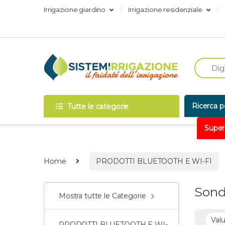
Skip to navigation
Skip to content
Irrigazione giardino
Irrigazione residenziale
Ricerca p
Tutte le categorie
Super
Home
PRODOTTI BLUETOOTH E WI-FI
Sond
Mostra tutte le Categorie
PRODOTTI BLUETOOTH E WI-