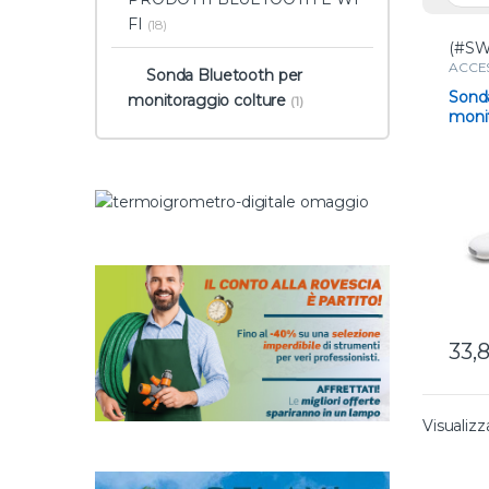
FI
(18)
(#SW
ACCE
Sonda Bluetooth per
BLUET
SENS
Sond
monitoraggio colture
(1)
per mo
monit
STRUM
33,
Visualizz