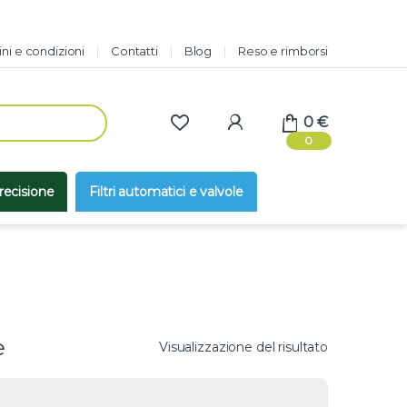
ni e condizioni
Contatti
Blog
Reso e rimborsi
0
€
0
precisione
Filtri automatici e valvole
e
Visualizzazione del risultato