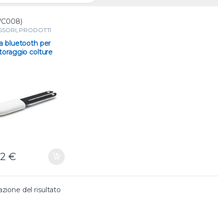
C008)
SSORI
,
PRODOTTI
OOTH E WI-FI
,
ORI
,
Sonda Bluetooth
a bluetooth per
nitoraggio colture
,
oraggio colture
ENTI DI MISURA
82
€
azione del risultato