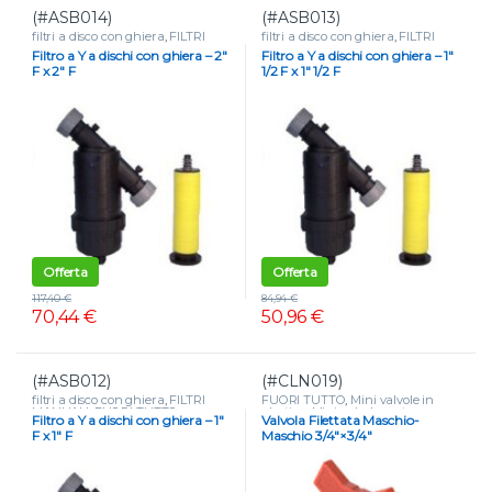
(#ASB014)
(#ASB013)
filtri a disco con ghiera
,
FILTRI
filtri a disco con ghiera
,
FILTRI
MANUALI
,
FUORI TUTTO
MANUALI
,
FUORI TUTTO
Filtro a Y a dischi con ghiera – 2″
Filtro a Y a dischi con ghiera – 1″
F x 2″ F
1/2 F x 1″ 1/2 F
Offerta
Offerta
117,40
€
84,94
€
70,44
€
50,96
€
(#ASB012)
(#CLN019)
filtri a disco con ghiera
,
FILTRI
FUORI TUTTO
,
Mini valvole in
MANUALI
,
FUORI TUTTO
plastica
,
Mini valvole portagomma
Filtro a Y a dischi con ghiera – 1″
Valvola Filettata Maschio-
e tape
,
VALVOLE
F x 1″ F
Maschio 3/4″×3/4″