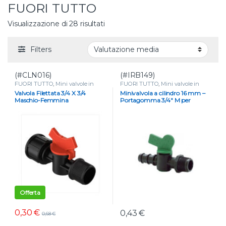
FUORI TUTTO
Valutazione media
Visualizzazione di 28 risultati
Filters
(#CLN016)
(#IRB149)
FUORI TUTTO
,
Mini valvole in
FUORI TUTTO
,
Mini valvole in
plastica
,
Mini valvole portagomma
plastica
,
Mini valvole portagomma
Valvola Filettata 3/4 X 3/4
Minivalvola a cilindro 16 mm –
e tape
,
VALVOLE
e tape
,
VALVOLE
Maschio-Femmina
Portagomma 3/4″ M per
irrigazione
Offerta
0,30
€
0,43
€
0,68
€