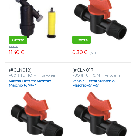
Offerta
Offerta
18,99
€
0,30
€
11,40
€
0,68
€
(#CLN018)
(#CLN017)
FUORI TUTTO
,
Mini valvole in
FUORI TUTTO
,
Mini valvole in
plastica
,
Mini valvole portagomma
plastica
,
Mini valvole portagomma
Valvola Filettata Maschio-
Valvola Filettata Maschio-
e tape
,
VALVOLE
e tape
,
VALVOLE
Maschio ½″×¾″
Maschio ½″×½″