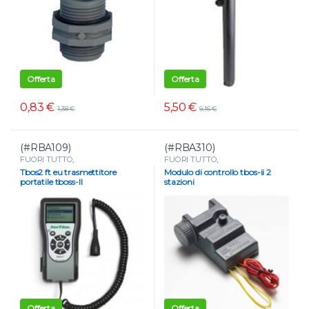
Offerta
Offerta
0,83
€
5,50
€
1,38
€
9,16
€
(#RBA109)
(#RBA310)
FUORI TUTTO
,
FUORI TUTTO
,
PROGRAMMATORI
,
PROGRAMMATORI
,
Tbos2 ft eu trasmettitore
Modulo di controllo tbos-ii 2
Programmatori a batteria
Programmatori a batteria
portatile tboss-II
stazioni
Offerta
Offerta