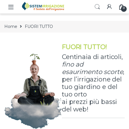
Skip to navigation
Skip to content
0
Home
FUORI TUTTO
FUORI TUTTO!
Centinaia di articoli,
fino ad
esaurimento scorte
,
per l’irrigazione del
tuo giardino e del
tuo orto
ai prezzi più bassi
del web!