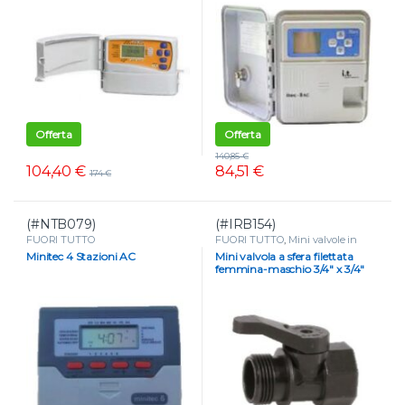
Offerta
Offerta
140,85
€
104,40
€
84,51
€
174
€
(#NTB079)
(#IRB154)
FUORI TUTTO
FUORI TUTTO
,
Mini valvole in
plastica
,
VALVOLE
Minitec 4 Stazioni AC
Mini valvola a sfera filettata
femmina-maschio 3/4″ x 3/4″