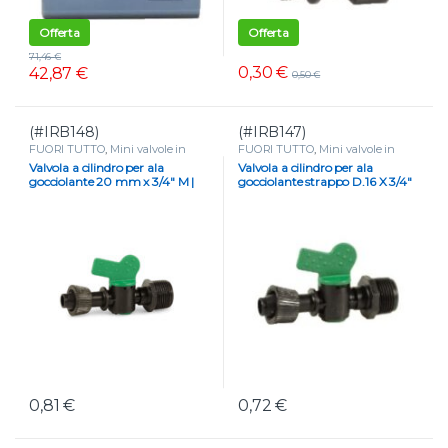
Offerta
Offerta
71,46
€
0,30
€
42,87
€
0,50
€
(#IRB148)
(#IRB147)
FUORI TUTTO
,
Mini valvole in
FUORI TUTTO
,
Mini valvole in
plastica
,
Mini valvole portagomma
plastica
,
Mini valvole portagomma
Valvola a cilindro per ala
Valvola a cilindro per ala
e tape
,
VALVOLE
e tape
,
VALVOLE
gocciolante 20 mm x 3/4″ M |
gocciolante strappo D.16 X 3/4″
Controllo preciso flusso acqua
M
0,81
€
0,72
€