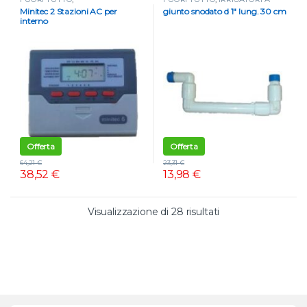
PROGRAMMATORI
,
SCOMPARSA
,
Irrigatori Dinamici
Minitec 2 Stazioni AC per
giunto snodato d 1″ lung. 30 cm
Programmatori a corrente
interno
Offerta
Offerta
64,21
€
23,31
€
38,52
€
13,98
€
Valutazione media
Visualizzazione di 28 risultati