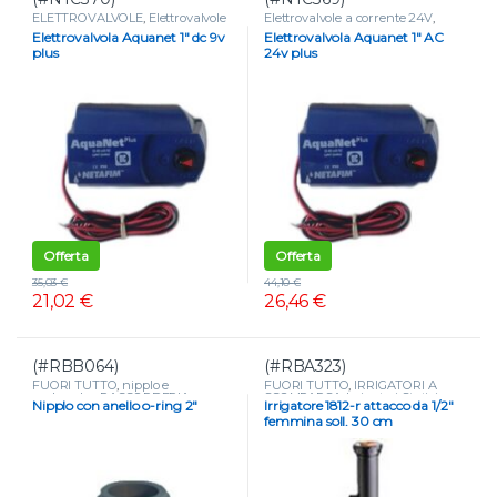
ELETTROVALVOLE
,
Elettrovalvole
Elettrovalvole a corrente 24V
,
a batteria 9V
,
FUORI TUTTO
,
FUORI TUTTO
,
Elettrovalvola Aquanet 1″ dc 9v
Elettrovalvola Aquanet 1″ AC
PROGRAMMATORI
PROGRAMMATORI
plus
24v plus
Offerta
Offerta
35,03
€
44,10
€
21,02
€
26,46
€
(#RBB064)
(#RBA323)
FUORI TUTTO
,
nipplo e
FUORI TUTTO
,
IRRIGATORI A
prolunghe
,
RACCORDERIA
,
SCOMPARSA
,
Irrigatori Statici
Nipplo con anello o-ring 2″
Irrigatore 1812-r attacco da 1/2″
Raccordi filettati in polipropilene
femmina soll. 30 cm