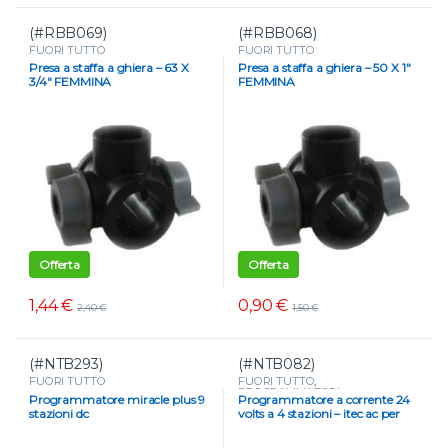
(#RBB069)
(#RBB068)
FUORI TUTTO
FUORI TUTTO
Presa a staffa a ghiera – 63 X
Presa a staffa a ghiera – 50 X 1″
3/4″ FEMMINA
FEMMINA
Offerta
Offerta
1,44
€
0,90
€
2,40
€
1,50
€
(#NTB293)
(#NTB082)
FUORI TUTTO
FUORI TUTTO
,
PROGRAMMATORI
,
Programmatore miracle plus 9
Programmatore a corrente 24
Programmatori a corrente
stazioni dc
volts a 4 stazioni – itec ac per
esterno