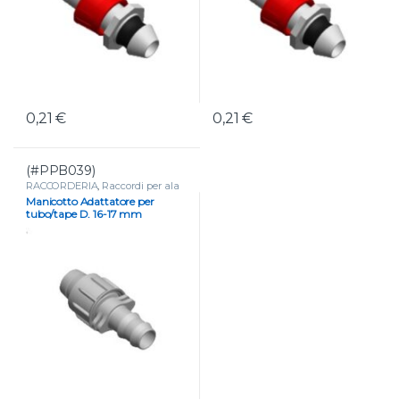
0,21
€
0,21
€
(#PPB039)
RACCORDERIA
,
Raccordi per ala
gocciolante e tape
Manicotto Adattatore per
tubo/tape D. 16-17 mm