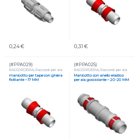
0,24
€
0,31
€
(#PPA029)
(#PPA025)
RACCORDERIA
,
Raccordi per ala
RACCORDERIA
,
Raccordi per ala
gocciolante e tape
gocciolante e tape
manicotto per tape con ghiera
Manicotto con anello elastico
flottante – 17 MM
per ala gocciolante – 20-20 MM