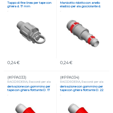
gocciolante e tape
gocciolante e tape
Tappo di fine linea per tape con
Manicotto ridotto con anello
ghiera d. 17 mm
elastico per ala gocciolante d.
20-16 mm
0,24
€
0,24
€
(#PPA033)
(#PPA034)
RACCORDERIA
,
Raccordi per ala
RACCORDERIA
,
Raccordi per ala
gocciolante e tape
gocciolante e tape
derivazione con gommino per
derivazione con gommino per
tape con ghiera flottante D. 17
tape con ghiera flottante D. 22