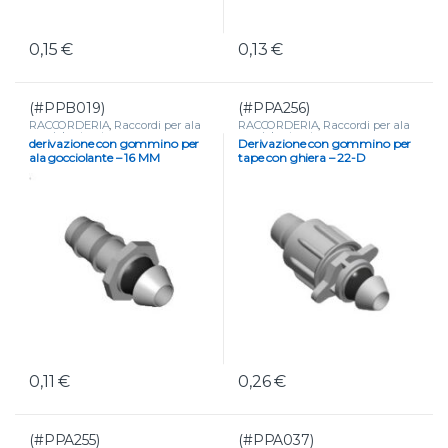
0,15
€
0,13
€
(#PPB019)
(#PPA256)
RACCORDERIA
,
Raccordi per ala
RACCORDERIA
,
Raccordi per ala
gocciolante e tape
gocciolante e tape
derivazione con gommino per
Derivazione con gommino per
ala gocciolante – 16 MM
tape con ghiera – 22-D
0,11
€
0,26
€
(#PPA255)
(#PPA037)