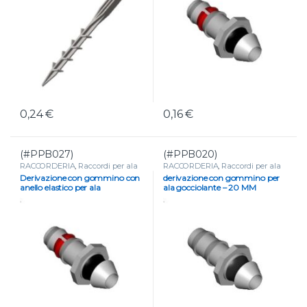
0,24
€
0,16
€
(#PPB027)
(#PPB020)
RACCORDERIA
,
Raccordi per ala
RACCORDERIA
,
Raccordi per ala
gocciolante e tape
gocciolante e tape
Derivazione con gommino con
derivazione con gommino per
anello elastico per ala
ala gocciolante – 20 MM
gocciolante D 16 MM