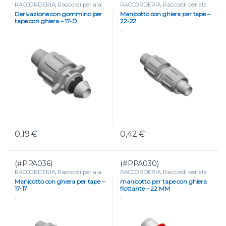
RACCORDERIA
,
Raccordi per ala
RACCORDERIA
,
Raccordi per ala
gocciolante e tape
gocciolante e tape
Derivazione con gommino per
Manicotto con ghiera per tape –
tape con ghiera – 17-D
22-22
0,19
€
0,42
€
(#PPA036)
(#PPA030)
RACCORDERIA
,
Raccordi per ala
RACCORDERIA
,
Raccordi per ala
gocciolante e tape
gocciolante e tape
Manicotto con ghiera per tape –
manicotto per tape con ghiera
17-17
flottante – 22 MM