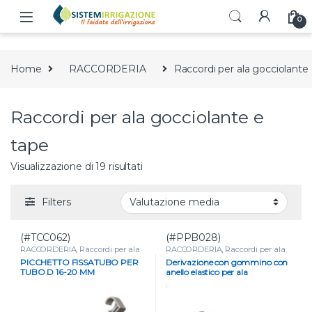
Skip to navigation
Skip to content
0
Home
RACCORDERIA
Raccordi per ala gocciolante
Raccordi per ala gocciolante e
tape
Valutazione media
Visualizzazione di 19 risultati
Filters
(#TCC062)
(#PPB028)
RACCORDERIA
,
Raccordi per ala
RACCORDERIA
,
Raccordi per ala
gocciolante e tape
gocciolante e tape
PICCHETTO FISSATUBO PER
Derivazione con gommino con
TUBO D 16-20 MM
anello elastico per ala
gocciolante – D 20 MM