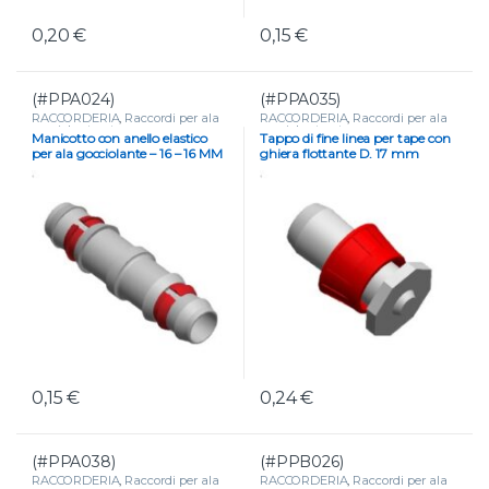
0,20
€
0,15
€
(#PPA024)
(#PPA035)
RACCORDERIA
,
Raccordi per ala
RACCORDERIA
,
Raccordi per ala
gocciolante e tape
gocciolante e tape
Manicotto con anello elastico
Tappo di fine linea per tape con
per ala gocciolante – 16 – 16 MM
ghiera flottante D. 17 mm
0,15
€
0,24
€
(#PPA038)
(#PPB026)
RACCORDERIA
,
Raccordi per ala
RACCORDERIA
,
Raccordi per ala