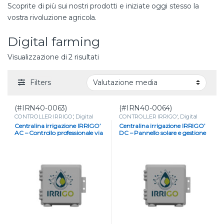
Scoprite di più sui nostri prodotti e iniziate oggi stesso la
vostra rivoluzione agricola.
Digital farming
Valutazione media
Visualizzazione di 2 risultati
Filters
(#IRN40-0063)
(#IRN40-0064)
CONTROLLER IRRIGO'
,
Digital
CONTROLLER IRRIGO'
,
Digital
farming
,
IRRIGAZIONE
farming
,
IRRIGAZIONE
Centralina irrigazione IRRIGO’
Centralina irrigazione IRRIGO’
PRECISIONE
,
PROGRAMMATORI
PRECISIONE
,
PROGRAMMATORI
AC – Controllo professionale via
DC – Pannello solare e gestione
App
via App