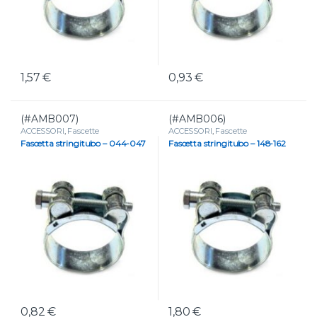
1,57
€
0,93
€
(#AMB007)
(#AMB006)
ACCESSORI
,
Fascette
ACCESSORI
,
Fascette
Fascetta stringitubo – 044-047
Fascetta stringitubo – 148-162
0,82
€
1,80
€