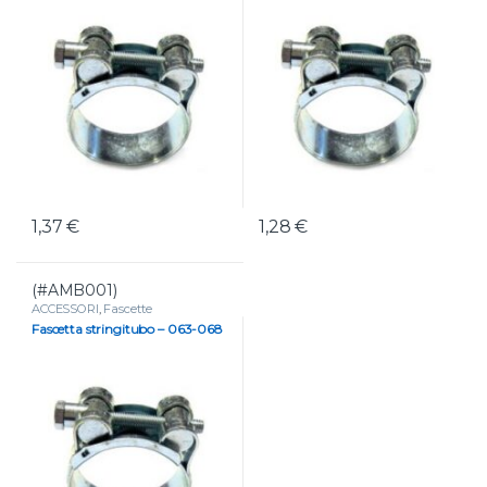
1,37
€
1,28
€
(#AMB001)
ACCESSORI
,
Fascette
Fascetta stringitubo – 063-068