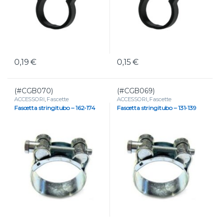
0,19
€
0,15
€
(#CGB070)
(#CGB069)
ACCESSORI
,
Fascette
ACCESSORI
,
Fascette
Fascetta stringitubo – 162-174
Fascetta stringitubo – 131-139