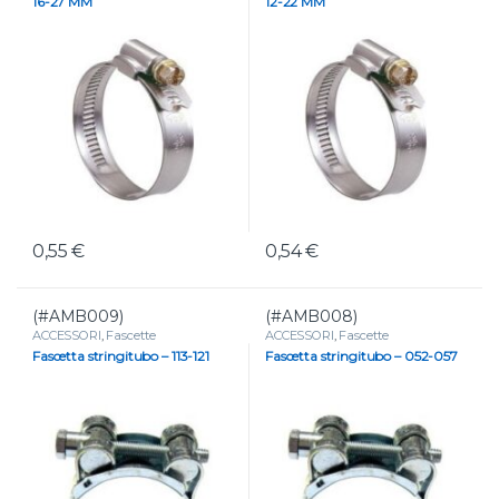
16-27 MM
12-22 MM
0,55
€
0,54
€
(#AMB009)
(#AMB008)
ACCESSORI
,
Fascette
ACCESSORI
,
Fascette
Fascetta stringitubo – 113-121
Fascetta stringitubo – 052-057