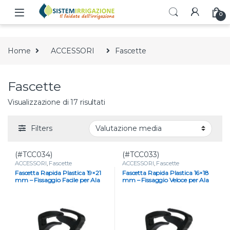
Skip to navigation
Skip to content
0
Home
ACCESSORI
Fascette
Fascette
Valutazione media
Visualizzazione di 17 risultati
Filters
(#TCC034)
(#TCC033)
ACCESSORI
,
Fascette
ACCESSORI
,
Fascette
Fascetta Rapida Plastica 19×21
Fascetta Rapida Plastica 16×18
mm – Fissaggio Facile per Ala
mm – Fissaggio Veloce per Ala
Gocciolante
Gocciolante