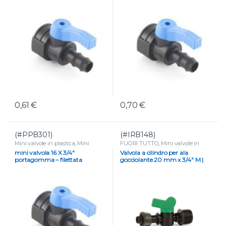
0,61
€
0,70
€
(#PPB301)
(#IRB148)
Mini valvole in plastica
,
Mini
FUORI TUTTO
,
Mini valvole in
valvole portagomma e tape
,
plastica
,
Mini valvole portagomma
mini valvola 16 X 3/4″
Valvola a cilindro per ala
VALVOLE
e tape
,
VALVOLE
portagomma – filettata
gocciolante 20 mm x 3/4″ M |
femmina
Controllo preciso flusso acqua