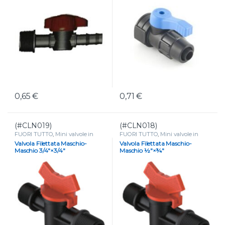
0,65
€
0,71
€
(#CLN019)
(#CLN018)
FUORI TUTTO
,
Mini valvole in
FUORI TUTTO
,
Mini valvole in
plastica
,
Mini valvole portagomma
plastica
,
Mini valvole portagomma
Valvola Filettata Maschio-
Valvola Filettata Maschio-
e tape
,
VALVOLE
e tape
,
VALVOLE
Maschio 3/4″×3/4″
Maschio ½″×¾″