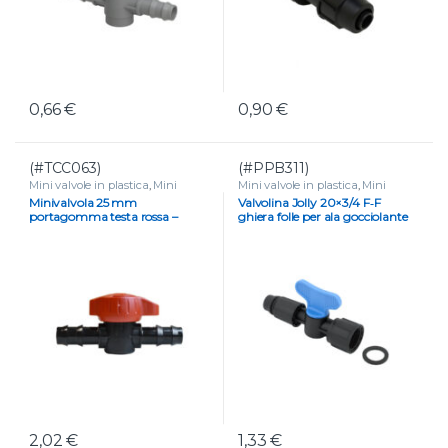
0,66
€
0,90
€
(#TCC063)
(#PPB311)
Mini valvole in plastica
,
Mini
Mini valvole in plastica
,
Mini
valvole portagomma e tape
,
valvole portagomma e tape
,
Minivalvola 25 mm
Valvolina Jolly 20×3/4 F‑F
VALVOLE
VALVOLE
portagomma testa rossa –
ghiera folle per ala gocciolante
Controllo microirrigazione
2,02
€
1,33
€