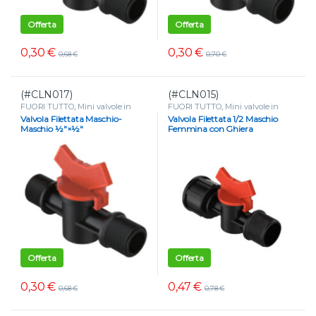
Offerta
Offerta
0,30
€
0,30
€
0,68
€
0,70
€
(#CLN017)
(#CLN015)
FUORI TUTTO
,
Mini valvole in
FUORI TUTTO
,
Mini valvole in
plastica
,
Mini valvole portagomma
plastica
,
Mini valvole portagomma
Valvola Filettata Maschio-
Valvola Filettata 1/2 Maschio
e tape
,
VALVOLE
e tape
,
VALVOLE
Maschio ½″×½″
Femmina con Ghiera
Offerta
Offerta
0,30
€
0,47
€
0,68
€
0,78
€