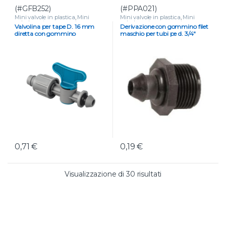
(#GFB252)
(#PPA021)
Mini valvole in plastica
,
Mini
Mini valvole in plastica
,
Mini
valvole portagomma e tape
,
valvole portagomma e tape
,
Valvolina per tape D. 16 mm
Derivazione con gommino filet
VALVOLE
Piccola raccorderia per tubo
,
diretta con gommino
maschio per tubi pe d. 3/4″
VALVOLE
0,71
€
0,19
€
Valutazione media
Visualizzazione di 30 risultati