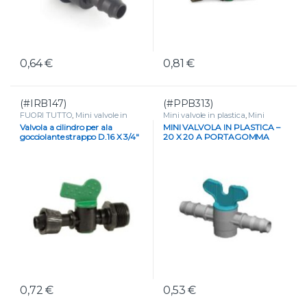
0,64
€
0,81
€
(#IRB147)
(#PPB313)
FUORI TUTTO
,
Mini valvole in
Mini valvole in plastica
,
Mini
plastica
,
Mini valvole portagomma
valvole portagomma e tape
Valvola a cilindro per ala
MINI VALVOLA IN PLASTICA –
e tape
,
VALVOLE
gocciolante strappo D.16 X 3/4″
20 X 20 A PORTAGOMMA
M
0,72
€
0,53
€