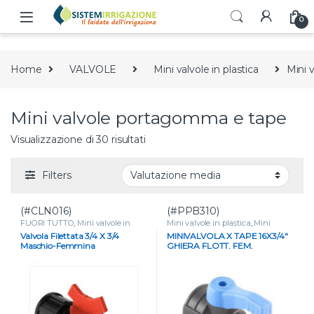
Skip to navigation
Skip to content
0
Home
VALVOLE
Mini valvole in plastica
Mini 
Mini valvole portagomma e tape
Valutazione media
Visualizzazione di 30 risultati
Filters
(#CLN016)
(#PPB310)
FUORI TUTTO
,
Mini valvole in
Mini valvole in plastica
,
Mini
plastica
,
Mini valvole portagomma
valvole portagomma e tape
,
Valvola Filettata 3/4 X 3/4
MINIVALVOLA X TAPE 16X3/4″
e tape
,
VALVOLE
VALVOLE
Maschio-Femmina
GHIERA FLOTT. FEM.