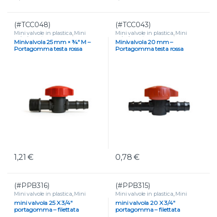
(#TCC048)
(#TCC043)
Mini valvole in plastica
,
Mini
Mini valvole in plastica
,
Mini
valvole portagomma e tape
,
valvole portagomma e tape
,
Minivalvola 25 mm × ¾″ M –
Minivalvola 20 mm –
VALVOLE
VALVOLE
Portagomma testa rossa
Portagomma testa rossa
Microirrigazione
1,21
€
0,78
€
(#PPB316)
(#PPB315)
Mini valvole in plastica
,
Mini
Mini valvole in plastica
,
Mini
valvole portagomma e tape
,
valvole portagomma e tape
,
mini valvola 25 X 3/4″
mini valvola 20 X 3/4″
VALVOLE
VALVOLE
portagomma – filettata
portagomma – filettata
femmina
femmina