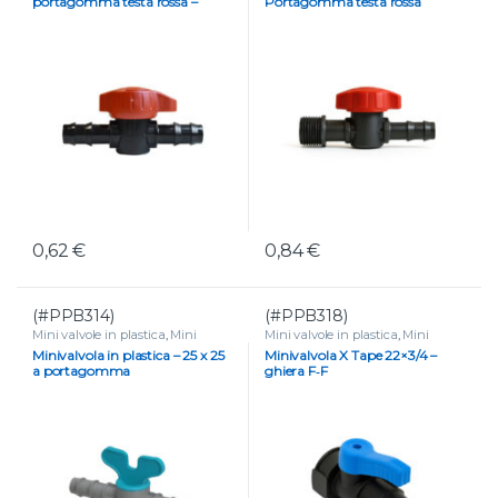
portagomma testa rossa –
Portagomma testa rossa
Microirrigazione precisa
0,62
€
0,84
€
(#PPB314)
(#PPB318)
Mini valvole in plastica
,
Mini
Mini valvole in plastica
,
Mini
valvole portagomma e tape
,
valvole portagomma e tape
,
Minivalvola in plastica – 25 x 25
Minivalvola X Tape 22×3/4 –
VALVOLE
VALVOLE
a portagomma
ghiera F‑F