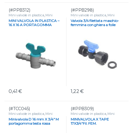
(#PPB312)
(#PPB298)
Mini valvole in plastica
,
Mini
Mini valvole in plastica
,
Mini
valvole portagomma e tape
,
valvole portagomma e tape
,
MINI VALVOLA IN PLASTICA –
Valvola 3/4 filettata maschio-
VALVOLE
VALVOLE
16 X 16 A PORTAGOMMA
femmina con ghiera a folle
0,41
€
1,22
€
(#TCC045)
(#PPB309)
Mini valvole in plastica
,
Mini
Mini valvole in plastica
,
Mini
valvole portagomma e tape
,
valvole portagomma e tape
,
Minivalvola D 16 mm X 3/4″ M
MINIVALVOLA X TAPE
VALVOLE
VALVOLE
portagomma testa rossa
17X3/4″Fil. FEM.