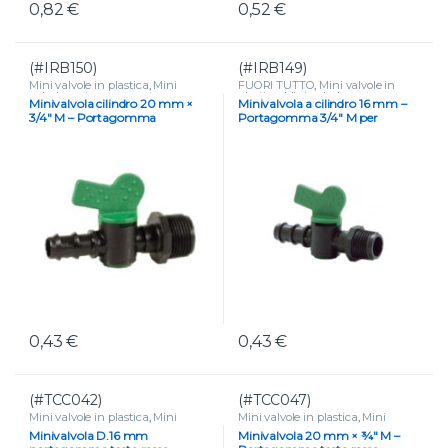
0,82
€
0,52
€
(#IRB150)
(#IRB149)
Mini valvole in plastica
,
Mini
FUORI TUTTO
,
Mini valvole in
valvole portagomma e tape
,
plastica
,
Mini valvole portagomma
Minivalvola cilindro 20 mm ×
Minivalvola a cilindro 16 mm –
VALVOLE
e tape
,
VALVOLE
3/4″ M – Portagomma
Portagomma 3/4″ M per
compatto
irrigazione
0,43
€
0,43
€
(#TCC042)
(#TCC047)
Mini valvole in plastica
,
Mini
Mini valvole in plastica
,
Mini
valvole portagomma e tape
,
valvole portagomma e tape
,
Minivalvola D.16 mm
Minivalvola 20 mm × ¾″ M –
VALVOLE
VALVOLE