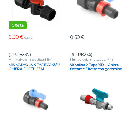
Offerta
0,30
€
0,69
€
0,68
€
(#PPB337)
(#PPB266)
Mini valvole in plastica
,
Mini
Mini valvole in plastica
,
Mini
valvole portagomma e tape
,
valvole portagomma e tape
,
MINIVALVOLA X TAPE 22×3/4″
Valvolina X Tape 16D – Ghiera
VALVOLE
VALVOLE
GHIERA FLOTT. FEM.
flottante Diretta con gommino