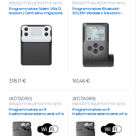
PRODOTTI BLUETOOTH E WI-FI
,
PRODOTTI BLUETOOTH E WI-FI
,
PROGRAMMATORI
,
Programmatore Bluetooth a
Programmatore Solem Villa 12
Programmatore Bluetooth
Programmatori a corrente
,
batteria
,
PROGRAMMATORI
,
stazioni | Centralina irrigazione
SOLEM Woobee 4 6 stazioni –
Programmatori Bluetooth a
Programmatori a batteria
corrente
smart Bluetooth e Wi-Fi
display LCD 9 V
318,11
€
161,46
€
(#DTA090)
(#DTA089)
PRODOTTI BLUETOOTH E WI-FI
,
PRODOTTI BLUETOOTH E WI-FI
,
PROGRAMMATORI
,
PROGRAMMATORI
,
Programmatore wi-fi
Programmatore wi-fi
Programmatori Bluetooth a
Programmatori a corrente
,
trasformatore esterno serie wf-is
trasformatore esterno serie wf-is
corrente
Programmatori Bluetooth a
corrente
– 6 STAZIONI
– 12 STAZIONI