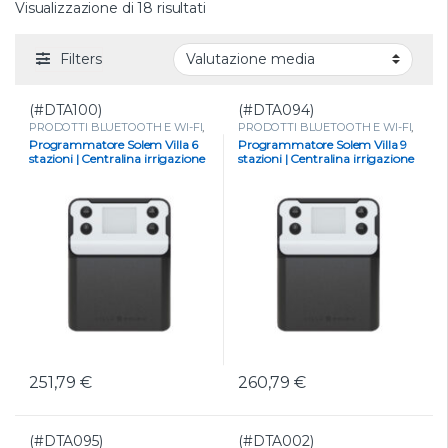
Valutazione media
Visualizzazione di 18 risultati
Filters
(#DTA100)
(#DTA094)
PRODOTTI BLUETOOTH E WI-FI
,
PRODOTTI BLUETOOTH E WI-FI
,
Programmatori a corrente
,
Programmatori a corrente
,
Programmatore Solem Villa 6
Programmatore Solem Villa 9
Programmatori Bluetooth a
Programmatori Bluetooth a
stazioni | Centralina irrigazione
stazioni | Centralina irrigazione
corrente
corrente
smart Bluetooth e Wi-Fi
smart Bluetooth e Wi-Fi
251,79
€
260,79
€
(#DTA095)
(#DTA002)