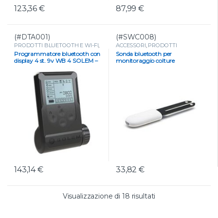
123,36
€
87,99
€
(#DTA001)
(#SWC008)
PRODOTTI BLUETOOTH E WI-FI
,
ACCESSORI
,
PRODOTTI
Programmatore Bluetooth a
BLUETOOTH E WI-FI
,
SENSORI
,
Programmatore bluetooth con
Sonda bluetooth per
batteria
,
PROGRAMMATORI
Sonda Bluetooth per
display 4 st. 9v WB 4 SOLEM –
monitoraggio colture
monitoraggio colture
,
STRUMENTI DI MISURA
4 STAZIONI
143,14
€
33,82
€
Valutazione media
Visualizzazione di 18 risultati