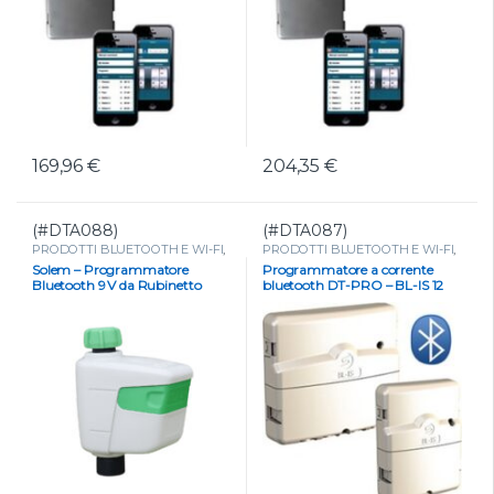
169,96
€
204,35
€
(#DTA088)
(#DTA087)
PRODOTTI BLUETOOTH E WI-FI
,
PRODOTTI BLUETOOTH E WI-FI
,
PROGRAMMATORI
,
PROGRAMMATORI
,
Solem – Programmatore
Programmatore a corrente
Programmatori a batteria 9 Volts
Programmatori Bluetooth a
Bluetooth 9 V da Rubinetto
bluetooth DT-PRO – BL-IS 12
da rubinetto
,
Programmatori
corrente
Bluetooth da rubinetto a batteria
STAZIONI