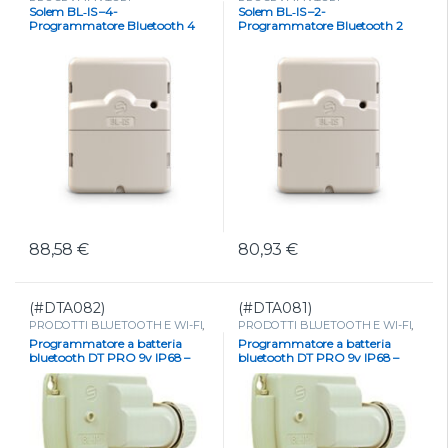
PROGRAMMATORI
,
PROGRAMMATORI
,
Solem BL‑IS –4-
Solem BL‑IS –2-
Programmatori a corrente
,
Programmatori a corrente
,
Programmatore Bluetooth 4
Programmatore Bluetooth 2
Programmatori Bluetooth a
Programmatori Bluetooth a
corrente
corrente
Stazioni
Stazioni
88,58
€
80,93
€
(#DTA082)
(#DTA081)
PRODOTTI BLUETOOTH E WI-FI
,
PRODOTTI BLUETOOTH E WI-FI
,
Programmatore Bluetooth a
Programmatore Bluetooth a
Programmatore a batteria
Programmatore a batteria
batteria
,
PROGRAMMATORI
,
batteria
,
PROGRAMMATORI
,
bluetooth DT PRO 9v IP68 –
bluetooth DT PRO 9v IP68 –
Programmatori a batteria
Programmatori a batteria
BL-IP-6 STAZIONI
BL-IP-4 STAZIONI