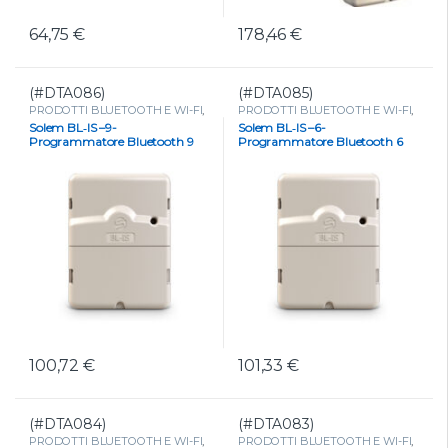
64,75
€
178,46
€
(#DTA086)
(#DTA085)
PRODOTTI BLUETOOTH E WI-FI
,
PRODOTTI BLUETOOTH E WI-FI
,
PROGRAMMATORI
,
PROGRAMMATORI
,
Solem BL‑IS –9-
Solem BL‑IS –6-
Programmatori a corrente
,
Programmatori a corrente
,
Programmatore Bluetooth 9
Programmatore Bluetooth 6
Programmatori Bluetooth a
Programmatori Bluetooth a
corrente
corrente
Stazioni
Stazioni
100,72
€
101,33
€
(#DTA084)
(#DTA083)
PRODOTTI BLUETOOTH E WI-FI
,
PRODOTTI BLUETOOTH E WI-FI
,