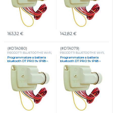
163,32
€
142,82
€
(#DTA080)
(#DTA079)
PRODOTTI BLUETOOTH E WI-FI
,
PRODOTTI BLUETOOTH E WI-FI
,
Programmatore Bluetooth a
Programmatore Bluetooth a
Programmatore a batteria
Programmatore a batteria
batteria
,
PROGRAMMATORI
,
batteria
,
PROGRAMMATORI
,
bluetooth DT PRO 9v IP68 –
bluetooth DT PRO 9v IP68 –
Programmatori a batteria
Programmatori a batteria
BL-IP-2 STAZIONI
BL-IP-1 STAZIONE