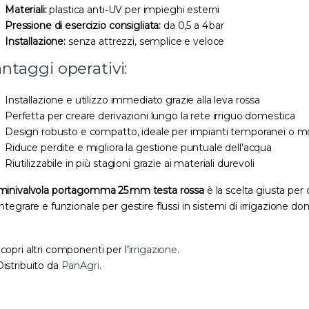
Materiali:
plastica anti‑UV per impieghi esterni
Pressione di esercizio consigliata:
da 0,5 a 4 bar
Installazione:
senza attrezzi, semplice e veloce
ntaggi operativi:
Installazione e utilizzo immediato grazie alla leva rossa
Perfetta per creare derivazioni lungo la rete irriguo domestica
Design robusto e compatto, ideale per impianti temporanei o mo
Riduce perdite e migliora la gestione puntuale dell’acqua
Riutilizzabile in più stagioni grazie ai materiali durevoli
minivalvola portagomma 25 mm testa rossa
è la scelta giusta per 
integrare e funzionale per gestire flussi in sistemi di irrigazione dom
Scopri altri componenti per l’
irrigazione
.
Distribuito da
PanAgri
.