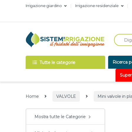
Skip to navigation
Skip to content
Irrigazione giardino
Irrigazione residenziale
Ricerca p
Tutte le categorie
Super
Home
VALVOLE
Mini valvole in pl
Mostra tutte le Categorie