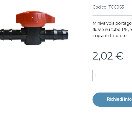
Codice: TCC063
Minivalvola portag
flusso su tubo PE, r
impianti fai-da-te.
2,02
€
Minivalvola 25 mm p