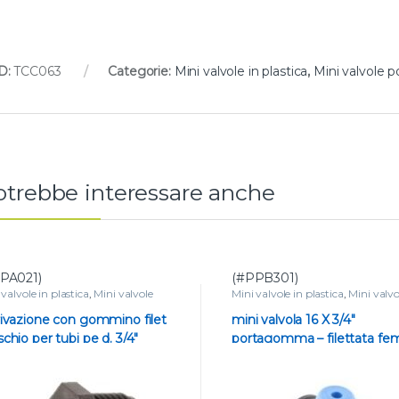
D:
TCC063
Categorie:
Mini valvole in plastica
,
Mini valvole
rotrebbe interessare anche
PA021)
(#PPB301)
 valvole in plastica
,
Mini valvole
Mini valvole in plastica
,
Mini valvo
tagomma e tape
,
Piccola raccorderia
portagomma e tape
,
VALVOLE
tubo
,
VALVOLE
ivazione con gommino filet
mini valvola 16 X 3/4″
chio per tubi pe d. 3/4″
portagomma – filettata f