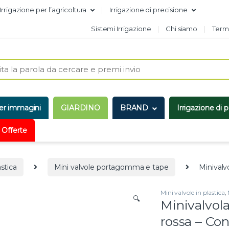
Irrigazione per l’agricoltura
Irrigazione di precisione
Sistemi Irrigazione
Chi siamo
Termi
er immagini
GIARDINO
BRAND
Irrigazione di 
 Offerte
astica
Mini valvole portagomma e tape
Minivalv
Mini valvole in plastica
,
🔍
Minivalvo
rossa – Con