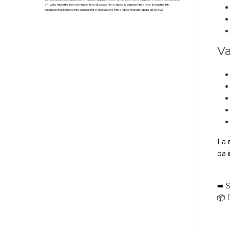
24 volts fascette inox per tubo fibra di cocco filtri a disco in plastica filtri a rete in plastica filtri
autopulenti automatici filtri autopulenti a circolazione filtri a disco manuali flangia cieca pvc.
Va
La
da 
➡️ 
📦 