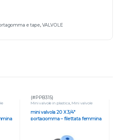
 portagomma e tape
,
VALVOLE
(#PPB315)
(#PPB31
le
Mini valvole in plastica
,
Mini valvole
Mini valvole
portagomma e tape
,
VALVOLE
portagomm
mini valvola 20 X 3/4″
mini valvo
emmina
portagomma – filettata femmina
portagom