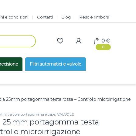
ni e condizioni
Contatti
Blog
Reso e rimborsi
0
€
0
precisione
Filtri automatici e valvole
ola 25 mm portagomma testa rossa – Controllo microirrigazione
Mini valvole portagomma e tape
,
VALVOLE
la 25 mm portagomma testa
trollo microirrigazione