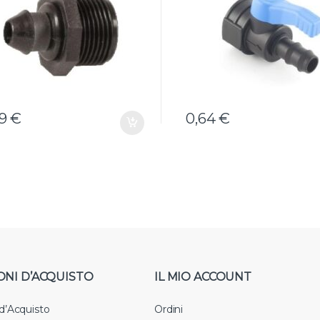
19
€
0,64
€
ONI D’ACQUISTO
IL MIO ACCOUNT
 d’Acquisto
Ordini