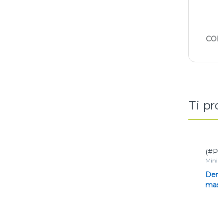
CO
Ti p
(#P
Mini
por
per 
Der
mas