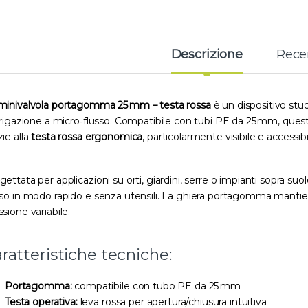
Descrizione
Rece
minivalvola portagomma 25 mm – testa rossa
è un dispositivo stud
irrigazione a micro‑flusso. Compatibile con tubi PE da 25 mm, questa
zie alla
testa rossa ergonomica
, particolarmente visibile e accessibi
gettata per applicazioni su orti, giardini, serre o impianti sopra suol
sso in modo rapido e senza utensili. La ghiera portagomma mantien
ssione variabile.
ratteristiche tecniche:
Portagomma:
compatibile con tubo PE da 25 mm
Testa operativa:
leva rossa per apertura/chiusura intuitiva