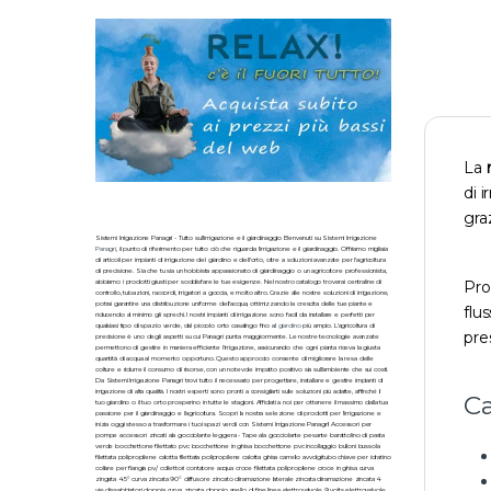
La
di 
gra
Sistemi Irrigazione Panagri - Tutto sull'irrigazione e il giardinaggio Benvenuti su Sistemi Irrigazione
Panagri
, il punto di riferimento per tutto ciò che riguarda l'irrigazione e il giardinaggio. Offriamo migliaia
di articoli per impianti di irrigazione del giardino e dell'orto, oltre a soluzioni avanzate per l'agricoltura
di precisione. Sia che tu sia un hobbista appassionato di giardinaggio o un agricoltore professionista,
Pro
abbiamo i prodotti giusti per soddisfare le tue esigenze. Nel nostro catalogo troverai centraline di
controllo, tubazioni, raccordi, irrigatori a goccia, e molto altro. Grazie alle nostre soluzioni di irrigazione,
potrai garantire una distribuzione uniforme dell'acqua, ottimizzando la crescita delle tue piante e
flu
riducendo al minimo gli sprechi. I nostri impianti di irrigazione sono facili da installare e perfetti per
qualsiasi tipo di spazio verde, dal piccolo orto casalingo fino al
giardino
più ampio. L'agricoltura di
pre
precisione è uno degli aspetti su cui Panagri punta maggiormente. Le nostre tecnologie avanzate
permettono di gestire in maniera efficiente l'irrigazione, assicurando che ogni pianta riceva la giusta
quantità di acqua al momento opportuno. Questo approccio consente di migliorare la resa delle
colture e ridurre il consumo di risorse, con un notevole impatto positivo sia sull'ambiente che sui costi.
Da Sistemi Irrigazione Panagri trovi tutto il necessario per progettare, installare e gestire impianti di
irrigazione di alta qualità. I nostri esperti sono pronti a consigliarti sulle soluzioni più adatte, affinché il
Ca
tuo giardino o il tuo orto prosperino in tutte le stagioni. Affidati a noi per ottenere il massimo dalla tua
passione per il giardinaggio e l'agricoltura. Scopri la nostra selezione di prodotti per l'irrigazione e
inizia oggi stesso a trasformare i tuoi spazi verdi con Sistemi Irrigazione Panagri! Accessori per
pompe accessori zincati ala gocciolante leggera - Tape ala gocciolante pesante barattolino di pasta
verde bocchettone filettato pvc bocchettone in ghisa bocchettone pvc incollaggio bulloni bussola
filettata polipropilene calotta filettata polipropilene calotta ghisa carrello avvolgitubo chiave per idratino
collare per flangia pv/ collettori contatore acqua croce filettata polipropilene croce in ghisa curva
zingata 45° curva zincata 90° diffusore zincato diramazione laterale zincata diramazione zincata 4
vie dissabbiatori doppia curva zincata doppio anello di fine linea elettrovalvole 9 volts elettrovalvole