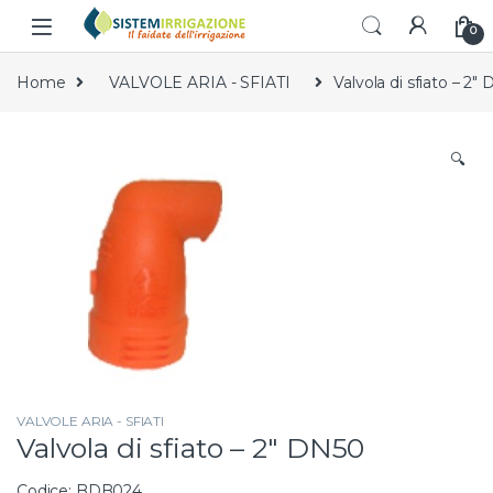
Skip to navigation
Skip to content
0
Home
VALVOLE ARIA - SFIATI
Valvola di sfiato – 2″
🔍
VALVOLE ARIA - SFIATI
Valvola di sfiato – 2″ DN50
Codice: BDB024