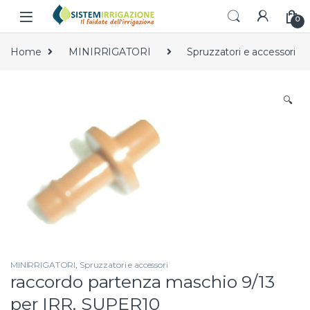
Skip to navigation
Skip to content
0
Home
MINIRRIGATORI
Spruzzatori e accessori
🔍
MINIRRIGATORI
,
Spruzzatori e accessori
raccordo partenza maschio 9/13
per IRR. SUPER10