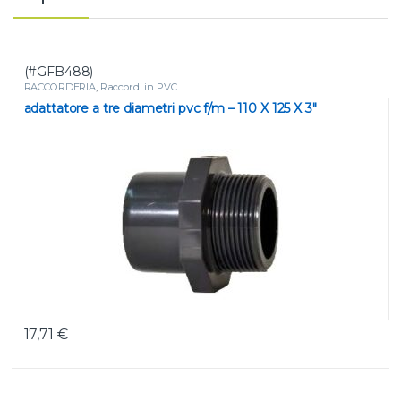
(#GFB488)
RACCORDERIA
,
Raccordi in PVC
adattatore a tre diametri pvc f/m – 110 X 125 X 3″
17,71
€