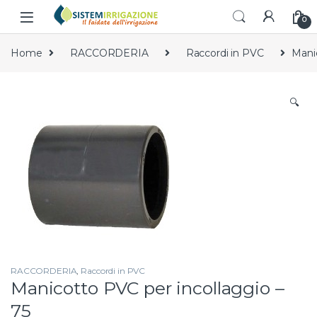
Skip to navigation
Skip to content
0
Home
RACCORDERIA
Raccordi in PVC
Manic
🔍
RACCORDERIA
,
Raccordi in PVC
Manicotto PVC per incollaggio –
75