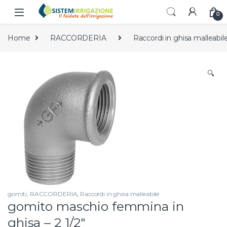
Skip to navigation
Skip to content
0
Home
RACCORDERIA
Raccordi in ghisa malleabil
🔍
gomiti
,
RACCORDERIA
,
Raccordi in ghisa malleabile
gomito maschio femmina in
ghisa – 2 1/2″