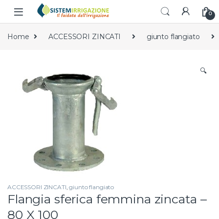
Skip to navigation
Skip to content
0
Home
ACCESSORI ZINCATI
giunto flangiato
🔍
ACCESSORI ZINCATI
,
giunto flangiato
Flangia sferica femmina zincata –
80 X 100