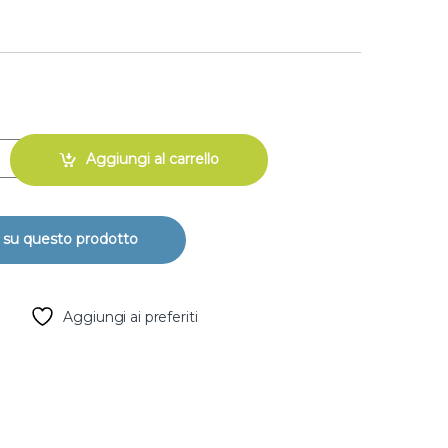
m-f filettata in pp - 4" - 3" quantity
Aggiungi al carrello
Aggiungi ai preferiti