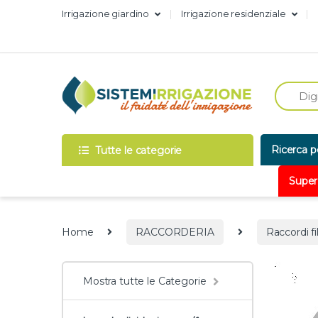
Skip to navigation
Skip to content
Irrigazione giardino
Irrigazione residenziale
Ricerca p
Tutte le categorie
Super
Home
RACCORDERIA
Raccordi fi
Mostra tutte le Categorie