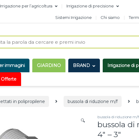
Irrigazione per l’agricoltura
Irrigazione di precisione
Sistemi Irrigazione
Chi siamo
Termi
er immagini
GIARDINO
BRAND
Irrigazione di 
 Offerte
lettati in polipropilene
bussola di riduzione m/f
b
bussola di riduzione m/f
🔍
bussola di 
4″ – 3″