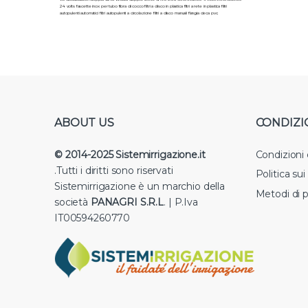
24 volts fascette inox per tubo fibra di cocco filtri a disco in plastica filtri a rete in plastica filtri
autopulenti automatici filtri autopulenti a circolazione filtri a disco manuali flangia cieca pvc.
ABOUT US
CONDIZI
© 2014-2025 Sistemirrigazione.it
Condizioni
.Tutti i diritti sono riservati
Politica su
Sistemirrigazione è un marchio della
Metodi di 
società
PANAGRI S.R.L
. | P.Iva
IT00594260770