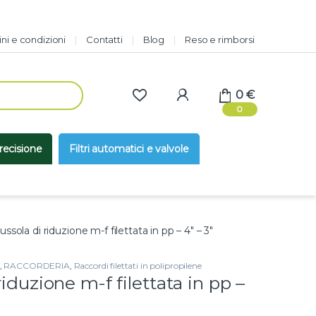
ni e condizioni
Contatti
Blog
Reso e rimborsi
0
€
0
precisione
Filtri automatici e valvole
ussola di riduzione m-f filettata in pp – 4″ – 3″
,
RACCORDERIA
,
Raccordi filettati in polipropilene
riduzione m-f filettata in pp –