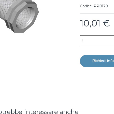
Codice: PPB179
10,01
€
bussola di riduzione 
rotrebbe interessare anche