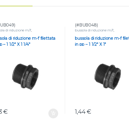
BUB049)
(#BUB048)
ola di riduzione m/f
,
bussola di riduzione m/f
,
CORDERIA
,
Raccordi filettati in
RACCORDERIA
,
Raccordi filettat
propilene
polipropilene
ola di riduzione m-f filettata
bussola di riduzione m-f file
p – 1 1/2″ X 1 1/4″
in pp – 1 1/2″ X 1″
53
€
1,44
€