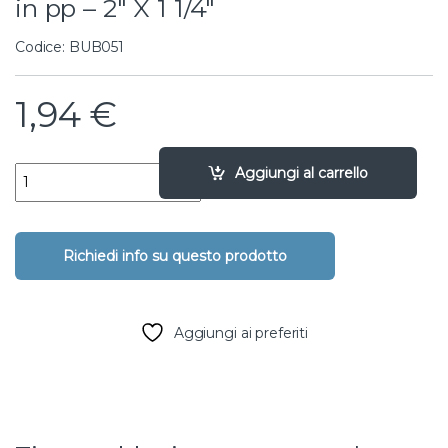
in pp – 2″ X 1 1/4″
Codice: BUB051
1,94
€
bussola di riduzione m-f filettata in pp - 2" X 1 1/4" quantity
Aggiungi al carrello
Aggiungi ai preferiti