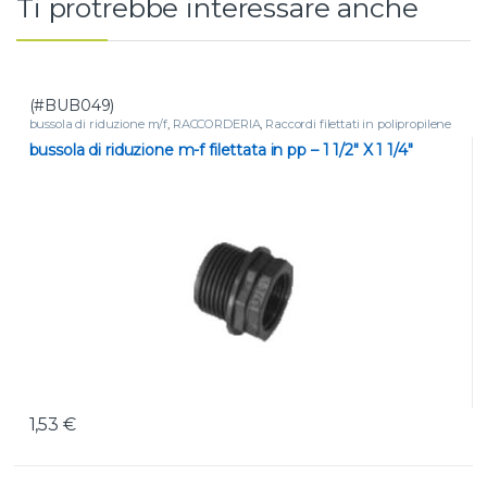
Ti protrebbe interessare anche
(#BUB049)
bussola di riduzione m/f
,
RACCORDERIA
,
Raccordi filettati in polipropilene
bussola di riduzione m-f filettata in pp – 1 1/2″ X 1 1/4″
1,53
€