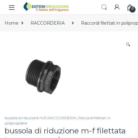
Skip to navigation
Skip to content
0
Home
RACCORDERIA
Raccordi filettati in polipro
🔍
bussola di riduzione m/f
,
RACCORDERIA
,
Raccordi filettati in
polipropilene
bussola di riduzione m-f filettata