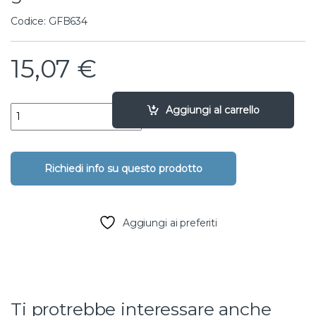
Codice: GFB634
15,07
€
bocchettone f.f. sede conica in ghisa - 2" quantity
Aggiungi al carrello
Aggiungi ai preferiti
Ti protrebbe interessare anche