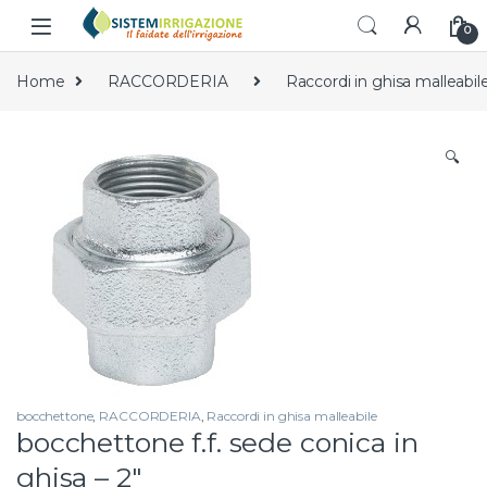
Skip to navigation
Skip to content
0
Home
RACCORDERIA
Raccordi in ghisa malleabil
🔍
bocchettone
,
RACCORDERIA
,
Raccordi in ghisa malleabile
bocchettone f.f. sede conica in
ghisa – 2″