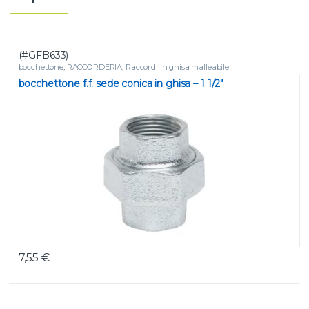
(#GFB633)
bocchettone
,
RACCORDERIA
,
Raccordi in ghisa malleabile
bocchettone f.f. sede conica in ghisa – 1 1/2″
7,55
€