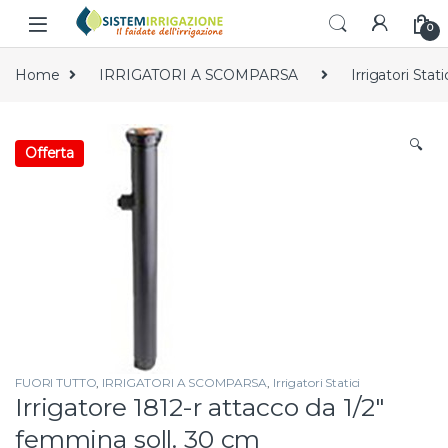
Skip to navigation
Skip to content
0
Home
IRRIGATORI A SCOMPARSA
Irrigatori Stati
🔍
Offerta
FUORI TUTTO
,
IRRIGATORI A SCOMPARSA
,
Irrigatori Statici
Irrigatore 1812-r attacco da 1/2″
femmina soll. 30 cm