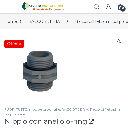
Skip to navigation
Skip to content
0
Home
RACCORDERIA
Raccordi filettati in polipro
🔍
Offerta
FUORI TUTTO
,
nipplo e prolunghe
,
RACCORDERIA
,
Raccordi filettati in
polipropilene
Nipplo con anello o-ring 2″