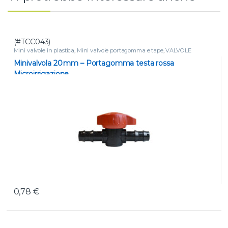
(#TCC043)
Mini valvole in plastica
,
Mini valvole portagomma e tape
,
VALVOLE
Minivalvola 20 mm – Portagomma testa rossa
Microirrigazione
0,78
€