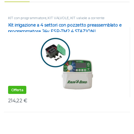
KIT con programmatore
,
KIT VALVOLE
,
KIT valvole a corrente
Kit irrigazione a 4 settori con pozzetto preassemblato e
programmatore 24v ESP-TM2 4 STAZIONI
Offerta
214,22
€