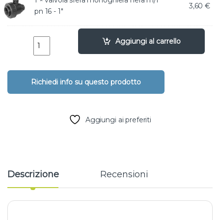
1 ×
valvola sfera monoghiera nera m/f
3,60
€
pn 16 - 1"
Kit valvole 9v per 3 settori con programmatore Bluetoot
Aggiungi al carrello
Aggiungi ai preferiti
Descrizione
Recensioni