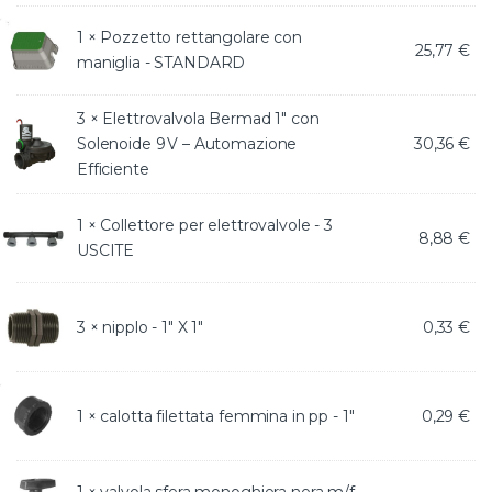
1 ×
Pozzetto rettangolare con
25,77
€
maniglia - STANDARD
3 ×
Elettrovalvola Bermad 1″ con
Solenoide 9 V – Automazione
30,36
€
Efficiente
1 ×
Collettore per elettrovalvole - 3
8,88
€
USCITE
3 ×
nipplo - 1" X 1"
0,33
€
1 ×
calotta filettata femmina in pp - 1"
0,29
€