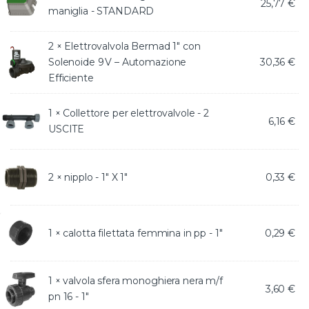
25,77
€
maniglia - STANDARD
2 ×
Elettrovalvola Bermad 1″ con
Solenoide 9 V – Automazione
30,36
€
Efficiente
1 ×
Collettore per elettrovalvole - 2
6,16
€
USCITE
2 ×
nipplo - 1" X 1"
0,33
€
1 ×
calotta filettata femmina in pp - 1"
0,29
€
1 ×
valvola sfera monoghiera nera m/f
3,60
€
pn 16 - 1"