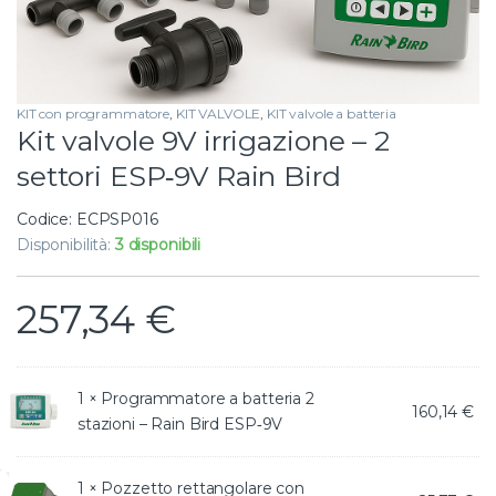
KIT con programmatore
,
KIT VALVOLE
,
KIT valvole a batteria
Kit valvole 9V irrigazione – 2
settori ESP‑9V Rain Bird
Codice: ECPSP016
Disponibilità:
3 disponibili
257,34
€
1 ×
Programmatore a batteria 2
160,14
€
stazioni – Rain Bird ESP‑9V
1 ×
Pozzetto rettangolare con