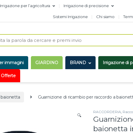
Irrigazione per l’agricoltura
Irrigazione di precisione
Sistemi Irrigazione
Chi siamo
Termi
er immagini
GIARDINO
BRAND
Irrigazione di 
 Offerte
 baionetta
Guarnizione di ricambio per raccordo a baionet
RACCORDERIA
,
Racco
🔍
Guarnizion
baionetta 