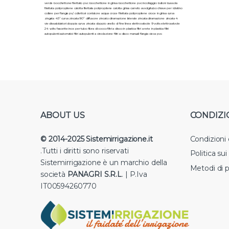
verde bocchettone filettato pvc bocchettone in ghisa bocchettone pvc incollaggio bulloni bussola
filettata polipropilene calotta filettata polipropilene calotta ghisa carrello avvolgitubo chiave per idratino
collare per flangia pv/ collettori contatore acqua croce filettata polipropilene croce in ghisa curva
zingata 45° curva zincata 90° diffusore zincato diramazione laterale zincata diramazione zincata 4
vie dissabbiatori doppia curva zincata doppio anello di fine linea elettrovalvole 9 volts elettrovalvole
24 volts fascette inox per tubo fibra di cocco filtri a disco in plastica filtri a rete in plastica filtri
autopulenti automatici filtri autopulenti a circolazione filtri a disco manuali flangia cieca pvc.
ABOUT US
CONDIZI
© 2014-2025 Sistemirrigazione.it
Condizioni
.Tutti i diritti sono riservati
Politica su
Sistemirrigazione è un marchio della
Metodi di 
società
PANAGRI S.R.L
. | P.Iva
IT00594260770