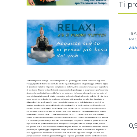
Ti p
(#A
RAC
por
ada
Sistemi Irrigazione Panagri - Tutto sull'irrigazione e il giardinaggio Benvenuti su Sistemi Irrigazione
Panagri
, il punto di riferimento per tutto ciò che riguarda l'irrigazione e il giardinaggio. Offriamo migliaia
di articoli per impianti di irrigazione del giardino e dell'orto, oltre a soluzioni avanzate per l'agricoltura
di precisione. Sia che tu sia un hobbista appassionato di giardinaggio o un agricoltore professionista,
abbiamo i prodotti giusti per soddisfare le tue esigenze. Nel nostro catalogo troverai centraline di
controllo, tubazioni, raccordi, irrigatori a goccia, e molto altro. Grazie alle nostre soluzioni di irrigazione,
potrai garantire una distribuzione uniforme dell'acqua, ottimizzando la crescita delle tue piante e
riducendo al minimo gli sprechi. I nostri impianti di irrigazione sono facili da installare e perfetti per
qualsiasi tipo di spazio verde, dal piccolo orto casalingo fino al
giardino
più ampio. L'agricoltura di
precisione è uno degli aspetti su cui Panagri punta maggiormente. Le nostre tecnologie avanzate
permettono di gestire in maniera efficiente l'irrigazione, assicurando che ogni pianta riceva la giusta
quantità di acqua al momento opportuno. Questo approccio consente di migliorare la resa delle
colture e ridurre il consumo di risorse, con un notevole impatto positivo sia sull'ambiente che sui costi.
Da Sistemi Irrigazione Panagri trovi tutto il necessario per progettare, installare e gestire impianti di
0,
irrigazione di alta qualità. I nostri esperti sono pronti a consigliarti sulle soluzioni più adatte, affinché il
tuo giardino o il tuo orto prosperino in tutte le stagioni. Affidati a noi per ottenere il massimo dalla tua
passione per il giardinaggio e l'agricoltura. Scopri la nostra selezione di prodotti per l'irrigazione e
inizia oggi stesso a trasformare i tuoi spazi verdi con Sistemi Irrigazione Panagri! Accessori per
pompe accessori zincati ala gocciolante leggera - Tape ala gocciolante pesante barattolino di pasta