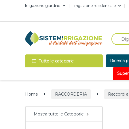
Skip to navigation
Skip to content
Irrigazione giardino
Irrigazione residenziale
Ricerca p
Tutte le categorie
Super
Home
RACCORDERIA
Raccordi a
Mostra tutte le Categorie