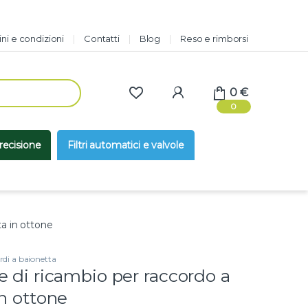
ni e condizioni
Contatti
Blog
Reso e rimborsi
0
€
0
precisione
Filtri automatici e valvole
ta in ottone
rdi a baionetta
e di ricambio per raccordo a
in ottone