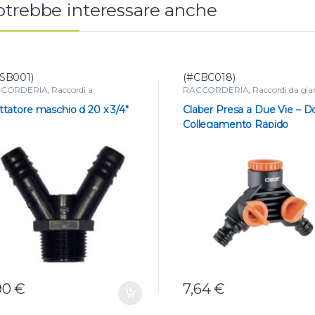
rotrebbe interessare anche
SB001)
(#CBC018)
CORDERIA
,
Raccordi a
RACCORDERIA
,
Raccordi da gia
tagomma x tubo
,
raccordi e tappi
ttatore maschio d 20 x 3/4″
Claber Presa a Due Vie – D
Collegamento Rapido
90
€
7,64
€