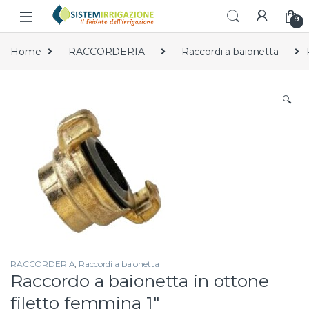
Skip to navigation
Skip to content
9
Home
RACCORDERIA
Raccordi a baionetta
🔍
RACCORDERIA
,
Raccordi a baionetta
Raccordo a baionetta in ottone
filetto femmina 1″