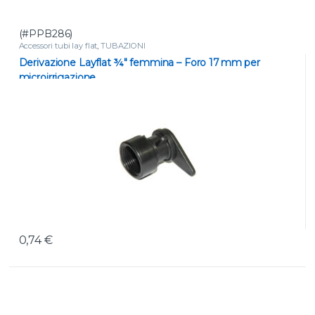
(#PPB286)
Accessori tubi lay flat
,
TUBAZIONI
Derivazione Layflat ¾″ femmina – Foro 17 mm per
microirrigazione
0,74
€