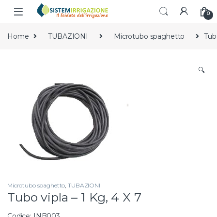
Skip to navigation
Skip to content
0
Home
TUBAZIONI
Microtubo spaghetto
Tubo
🔍
Microtubo spaghetto
,
TUBAZIONI
Tubo vipla – 1 Kg, 4 X 7
Codice: INB003