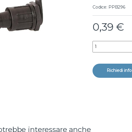
Codice: PPB296
0,39
€
derivazione tape D. 
rotrebbe interessare anche