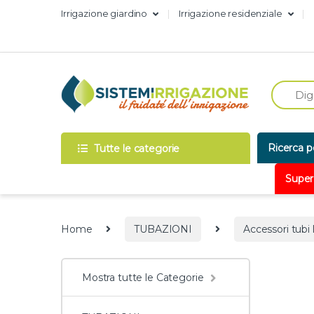
Skip to navigation
Skip to content
Irrigazione giardino
Irrigazione residenziale
Ricerca p
Tutte le categorie
Super
Home
TUBAZIONI
Accessori tubi l
Mostra tutte le Categorie