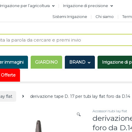
Irrigazione per l’agricoltura
Irrigazione di precisione
Sistemi Irrigazione
Chi siamo
Termi
er immagini
GIARDINO
BRAND
Irrigazione di 
 Offerte
ay flat
derivazione tape D. 17 per tubi lay flat foro da D.14
Accessori tubi lay flat
🔍
derivazione
foro da D.1