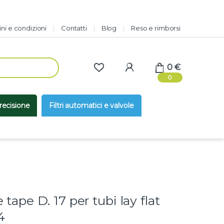
ni e condizioni
Contatti
Blog
Reso e rimborsi
0
€
0
precisione
Filtri automatici e valvole
 tape D. 17 per tubi lay flat
4