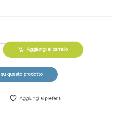
17 per tubi lay flat foro da D.14 quantity
Aggiungi al carrello
Aggiungi ai preferiti