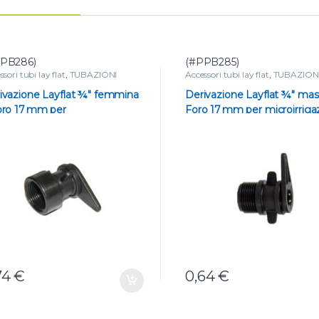
PB286)
(#PPB285)
sori tubi lay flat
,
TUBAZIONI
Accessori tubi lay flat
,
TUBAZION
ivazione Layflat ¾″ femmina
Derivazione Layflat ¾″ mas
oro 17 mm per
Foro 17 mm per microirriga
roirrigazione
74
€
0,64
€