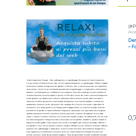
(#P
Acces
Der
– F
mic
Sistemi Irrigazione Panagri - Tutto sull'irrigazione e il giardinaggio Benvenuti su Sistemi Irrigazione
Panagri
, il punto di riferimento per tutto ciò che riguarda l'irrigazione e il giardinaggio. Offriamo migliaia
di articoli per impianti di irrigazione del giardino e dell'orto, oltre a soluzioni avanzate per l'agricoltura
di precisione. Sia che tu sia un hobbista appassionato di giardinaggio o un agricoltore professionista,
abbiamo i prodotti giusti per soddisfare le tue esigenze. Nel nostro catalogo troverai centraline di
controllo, tubazioni, raccordi, irrigatori a goccia, e molto altro. Grazie alle nostre soluzioni di irrigazione,
potrai garantire una distribuzione uniforme dell'acqua, ottimizzando la crescita delle tue piante e
riducendo al minimo gli sprechi. I nostri impianti di irrigazione sono facili da installare e perfetti per
qualsiasi tipo di spazio verde, dal piccolo orto casalingo fino al
giardino
più ampio. L'agricoltura di
precisione è uno degli aspetti su cui Panagri punta maggiormente. Le nostre tecnologie avanzate
permettono di gestire in maniera efficiente l'irrigazione, assicurando che ogni pianta riceva la giusta
quantità di acqua al momento opportuno. Questo approccio consente di migliorare la resa delle
0,
colture e ridurre il consumo di risorse, con un notevole impatto positivo sia sull'ambiente che sui costi.
Da Sistemi Irrigazione Panagri trovi tutto il necessario per progettare, installare e gestire impianti di
irrigazione di alta qualità. I nostri esperti sono pronti a consigliarti sulle soluzioni più adatte, affinché il
tuo giardino o il tuo orto prosperino in tutte le stagioni. Affidati a noi per ottenere il massimo dalla tua
passione per il giardinaggio e l'agricoltura. Scopri la nostra selezione di prodotti per l'irrigazione e
inizia oggi stesso a trasformare i tuoi spazi verdi con Sistemi Irrigazione Panagri! Accessori per
pompe accessori zincati ala gocciolante leggera - Tape ala gocciolante pesante barattolino di pasta