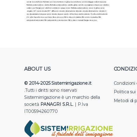
verde bocchettone filettato pvc bocchettone in ghisa bocchettone pvc incollaggio bulloni bussola
filettata polipropilene calotta filettata polipropilene calotta ghisa carrello avvolgitubo chiave per idratino
collare per flangia pv/ collettori contatore acqua croce filettata polipropilene croce in ghisa curva
zingata 45° curva zincata 90° diffusore zincato diramazione laterale zincata diramazione zincata 4
vie dissabbiatori doppia curva zincata doppio anello di fine linea elettrovalvole 9 volts elettrovalvole
24 volts fascette inox per tubo fibra di cocco filtri a disco in plastica filtri a rete in plastica filtri
autopulenti automatici filtri autopulenti a circolazione filtri a disco manuali flangia cieca pvc.
ABOUT US
CONDIZI
© 2014-2025 Sistemirrigazione.it
Condizioni
.Tutti i diritti sono riservati
Politica su
Sistemirrigazione è un marchio della
Metodi di 
società
PANAGRI S.R.L
. | P.Iva
IT00594260770