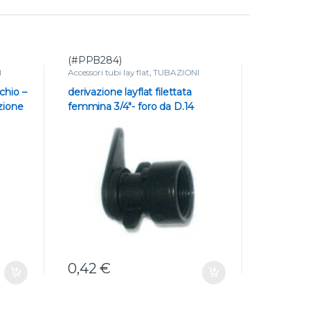
(#PPB284)
(#PPB28
I
Accessori tubi lay flat
,
TUBAZIONI
Accessori tu
chio –
derivazione layflat filettata
derivazion
zione
femmina 3/4″- foro da D.14
maschio 3
0,42
€
0,33
€