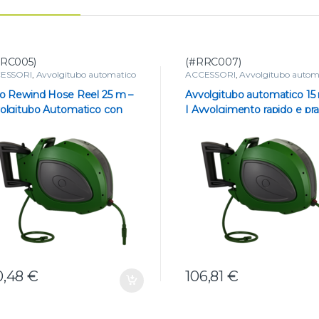
RC005)
(#RRC007)
ESSORI
,
Avvolgitubo automatico
ACCESSORI
,
Avvolgitubo autom
o Rewind Hose Reel 25 m –
Avvolgitubo automatico 15 
olgitubo Automatico con
| Avvolgimento rapido e pra
ffa Girevole
0,48
€
106,81
€