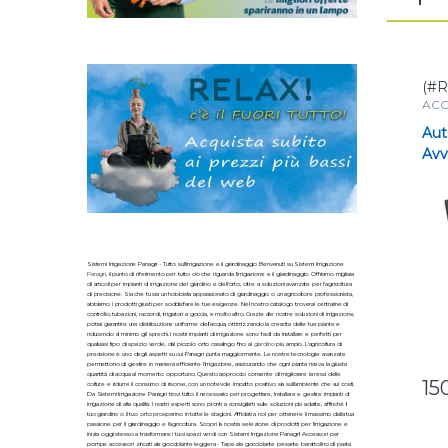
(#R
ACC
Aut
Avv
Sta
Sistemi Irrigazione Panagri - Tutto sull'irrigazione e il giardinaggio Benvenuti su Sistemi Irrigazione
Panagri
, il punto di riferimento per tutto ciò che riguarda l'irrigazione e il giardinaggio. Offriamo migliaia
di articoli per impianti di irrigazione del giardino e dell'orto, oltre a soluzioni avanzate per l'agricoltura
di precisione. Sia che tu sia un hobbista appassionato di giardinaggio o un agricoltore professionista,
abbiamo i prodotti giusti per soddisfare le tue esigenze. Nel nostro catalogo troverai centraline di
controllo, tubazioni, raccordi, irrigatori a goccia, e molto altro. Grazie alle nostre soluzioni di irrigazione,
potrai garantire una distribuzione uniforme dell'acqua, ottimizzando la crescita delle tue piante e
riducendo al minimo gli sprechi. I nostri impianti di irrigazione sono facili da installare e perfetti per
qualsiasi tipo di spazio verde, dal piccolo orto casalingo fino al
giardino
più ampio. L'agricoltura di
precisione è uno degli aspetti su cui Panagri punta maggiormente. Le nostre tecnologie avanzate
permettono di gestire in maniera efficiente l'irrigazione, assicurando che ogni pianta riceva la giusta
quantità di acqua al momento opportuno. Questo approccio consente di migliorare la resa delle
15
colture e ridurre il consumo di risorse, con un notevole impatto positivo sia sull'ambiente che sui costi.
Da Sistemi Irrigazione Panagri trovi tutto il necessario per progettare, installare e gestire impianti di
irrigazione di alta qualità. I nostri esperti sono pronti a consigliarti sulle soluzioni più adatte, affinché il
tuo giardino o il tuo orto prosperino in tutte le stagioni. Affidati a noi per ottenere il massimo dalla tua
passione per il giardinaggio e l'agricoltura. Scopri la nostra selezione di prodotti per l'irrigazione e
inizia oggi stesso a trasformare i tuoi spazi verdi con Sistemi Irrigazione Panagri! Accessori per
pompe accessori zincati ala gocciolante leggera - Tape ala gocciolante pesante barattolino di pasta