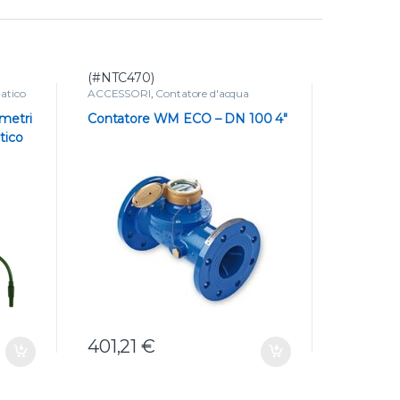
(#NTC470)
(#NTC471
atico
ACCESSORI
,
Contatore d'acqua
ACCESSOR
metri
Contatore WM ECO – DN 100 4″
Contator
tico
401,21
€
736,61