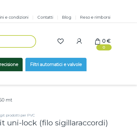
ni e condizioni
Contatti
Blog
Reso e rimborsi
0
€
0
precisione
Filtri automatici e valvole
 160 mt
git prodotti per PVC
t uni-lock (filo sigillaraccordi)