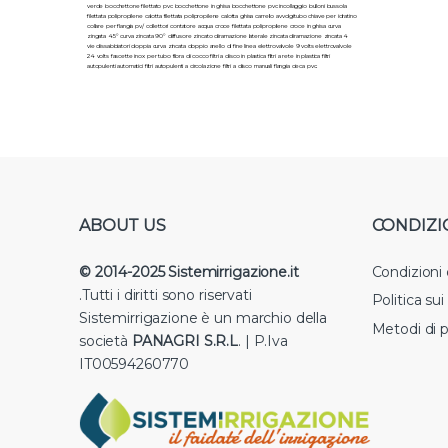
verde bocchettone filettato pvc bocchettone in ghisa bocchettone pvc incollaggio bulloni bussola
filettata polipropilene calotta filettata polipropilene calotta ghisa carrello avvolgitubo chiave per idratino
collare per flangia pv/ collettori contatore acqua croce filettata polipropilene croce in ghisa curva
zingata 45° curva zincata 90° diffusore zincato diramazione laterale zincata diramazione zincata 4
vie dissabbiatori doppia curva zincata doppio anello di fine linea elettrovalvole 9 volts elettrovalvole
24 volts fascette inox per tubo fibra di cocco filtri a disco in plastica filtri a rete in plastica filtri
autopulenti automatici filtri autopulenti a circolazione filtri a disco manuali flangia cieca pvc.
ABOUT US
CONDIZI
© 2014-2025 Sistemirrigazione.it
Condizioni
.Tutti i diritti sono riservati
Politica su
Sistemirrigazione è un marchio della
Metodi di 
società
PANAGRI S.R.L
. | P.Iva
IT00594260770