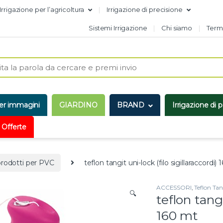
Irrigazione per l’agricoltura
Irrigazione di precisione
Sistemi Irrigazione
Chi siamo
Termi
er immagini
GIARDINO
BRAND
Irrigazione di 
 Offerte
prodotti per PVC
teflon tangit uni-lock (filo sigillaraccordi)
ACCESSORI
,
Teflon Tan
🔍
teflon tangi
160 mt