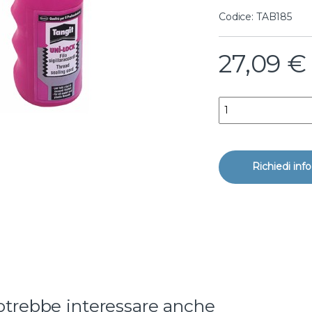
Codice: TAB185
27,09
€
teflon tangit uni-loc
rotrebbe interessare anche