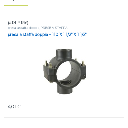
(#PLB186)
presa a staffa doppia
,
PRESE A STAFFA
presa a staffa doppia – 110 X 1 1/2″ X 1 1/2″
4,01
€