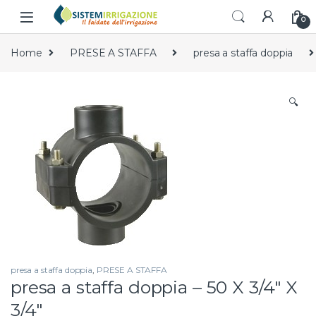
Skip to navigation
Skip to content
0
Home
PRESE A STAFFA
presa a staffa doppia
🔍
presa a staffa doppia
,
PRESE A STAFFA
presa a staffa doppia – 50 X 3/4″ X
3/4″