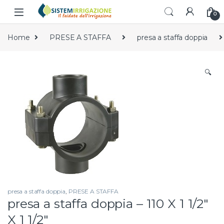
Skip to navigation
Skip to content
0
Home
PRESE A STAFFA
presa a staffa doppia
🔍
presa a staffa doppia
,
PRESE A STAFFA
presa a staffa doppia – 110 X 1 1/2″
X 1 1/2″