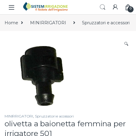
Skip to navigation
Skip to content
0
Home
MINIRRIGATORI
Spruzzatori e accessori
🔍
MINIRRIGATORI
,
Spruzzatori e accessori
olivetta a baionetta femmina per
irrigatore 501