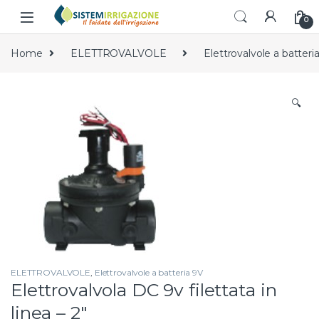
Skip to navigation
Skip to content
0
Home
ELETTROVALVOLE
Elettrovalvole a batteri
🔍
ELETTROVALVOLE
,
Elettrovalvole a batteria 9V
Elettrovalvola DC 9v filettata in
linea – 2″