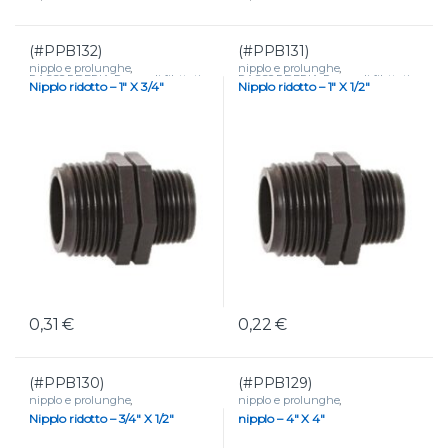
(#PPB132)
(#PPB131)
nipplo e prolunghe
,
nipplo e prolunghe
,
RACCORDERIA
,
Raccordi filettati
RACCORDERIA
,
Raccordi filettati
Nipplo ridotto – 1″ X 3/4″
Nipplo ridotto – 1″ X 1/2″
in polipropilene
in polipropilene
0,31
€
0,22
€
(#PPB130)
(#PPB129)
nipplo e prolunghe
,
nipplo e prolunghe
,
RACCORDERIA
,
Raccordi filettati
RACCORDERIA
,
Raccordi filettati
Nipplo ridotto – 3/4″ X 1/2″
nipplo – 4″ X 4″
in polipropilene
in polipropilene