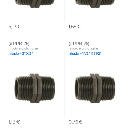
3,13
€
1,69
€
(#PPB126)
(#PPB125)
nipplo e prolunghe
,
nipplo e prolunghe
,
RACCORDERIA
,
Raccordi filettati
RACCORDERIA
,
Raccordi filettati
nipplo – 2″ X 2″
nipplo – 1 1/2″ X 1 1/2″
in polipropilene
in polipropilene
1,13
€
0,76
€