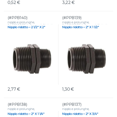
0,52
€
3,22
€
(#PPB140)
(#PPB139)
nipplo e prolunghe
,
nipplo e prolunghe
,
RACCORDERIA
,
Raccordi filettati
RACCORDERIA
,
Raccordi filettati
Nipplo ridotto – 2 1/2″ X 2″
Nipplo ridotto – 2″ X 1 1/2″
in polipropilene
in polipropilene
2,77
€
1,30
€
(#PPB138)
(#PPB137)
nipplo e prolunghe
,
nipplo e prolunghe
,
RACCORDERIA
,
Raccordi filettati
RACCORDERIA
,
Raccordi filettati
Nipplo ridotto – 2″ X 1 1/4″
Nipplo ridotto – 2″ X 3/4″
in polipropilene
in polipropilene