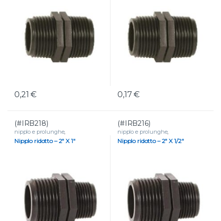
0,21
€
0,17
€
(#IRB218)
(#IRB216)
nipplo e prolunghe
,
nipplo e prolunghe
,
RACCORDERIA
,
Raccordi filettati
RACCORDERIA
,
Raccordi filettati
Nipplo ridotto – 2″ X 1″
Nipplo ridotto – 2″ X 1/2″
in polipropilene
in polipropilene