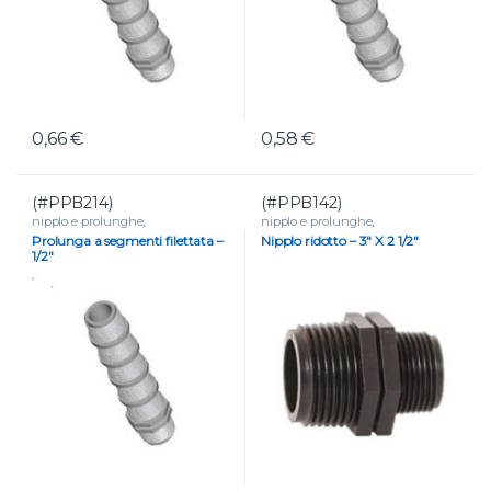
0,66
€
0,58
€
(#PPB214)
(#PPB142)
nipplo e prolunghe
,
nipplo e prolunghe
,
RACCORDERIA
,
Raccordi filettati
RACCORDERIA
,
Raccordi filettati
Prolunga a segmenti filettata –
Nipplo ridotto – 3″ X 2 1/2″
in polipropilene
in polipropilene
1/2″