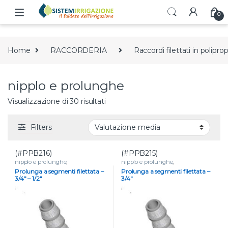
Skip to navigation
Skip to content
0
Home
RACCORDERIA
Raccordi filettati in polipro
nipplo e prolunghe
Valutazione media
Visualizzazione di 30 risultati
Filters
(#PPB216)
(#PPB215)
nipplo e prolunghe
,
nipplo e prolunghe
,
RACCORDERIA
,
Raccordi filettati
RACCORDERIA
,
Raccordi filettati
Prolunga a segmenti filettata –
Prolunga a segmenti filettata –
in polipropilene
in polipropilene
3/4″ – 1/2″
3/4″