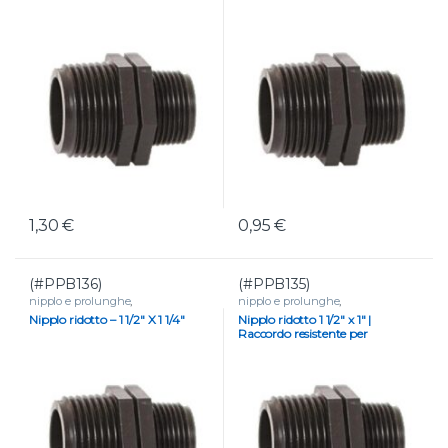
1,30
€
0,95
€
(#PPB136)
(#PPB135)
nipplo e prolunghe
,
nipplo e prolunghe
,
RACCORDERIA
,
Raccordi filettati
RACCORDERIA
,
Raccordi filettati
Nipplo ridotto – 1 1/2″ X 1 1/4″
Nipplo ridotto 1 1/2″ x 1″ |
in polipropilene
in polipropilene
Raccordo resistente per
irrigazione