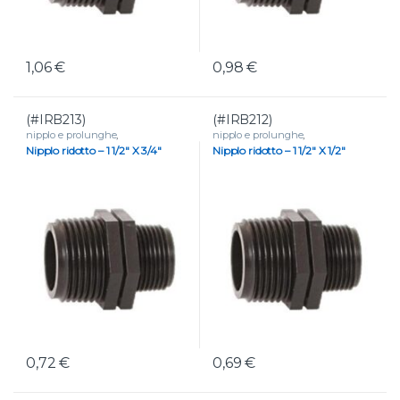
1,06
€
0,98
€
(#IRB213)
(#IRB212)
nipplo e prolunghe
,
nipplo e prolunghe
,
RACCORDERIA
,
Raccordi filettati
RACCORDERIA
,
Raccordi filettati
Nipplo ridotto – 1 1/2″ X 3/4″
Nipplo ridotto – 1 1/2″ X 1/2″
in polipropilene
in polipropilene
0,72
€
0,69
€