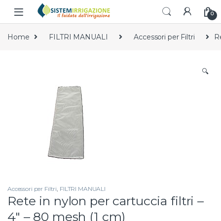
Skip to navigation
Skip to content
0
Home
FILTRI MANUALI
Accessori per Filtri
Re
🔍
Accessori per Filtri
,
FILTRI MANUALI
Rete in nylon per cartuccia filtri –
4″ – 80 mesh (1 cm)