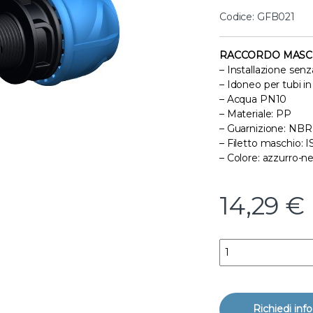
Codice: GFB021
RACCORDO MASC
– Installazione sen
– Idoneo per tubi i
– Acqua PN10
– Materiale: PP
– Guarnizione: NBR
– Filetto maschio: I
– Colore: azzurro-ne
14,29
€
Raccordo maschio a