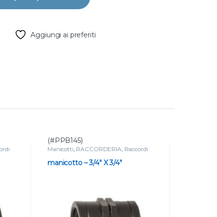
Aggiungi ai preferiti
(#PPB145)
(#PPB152
ordi
Manicotti
,
RACCORDERIA
,
Raccordi
Manicotti
,
filettati in polipropilene
filettati in
manicotto – 3/4″ X 3/4″
manicott