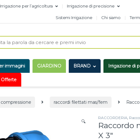
Irrigazione per l’agricoltura
Irrigazione di precisione
Sistemi Irrigazione
Chi siamo
Termi
er immagini
GIARDINO
BRAND
Irrigazione di 
 Offerte
a compressione
raccordi filettati mas/fem
Raccor
RACCORDERIA
,
Racco
🔍
Raccordo m
X 3″