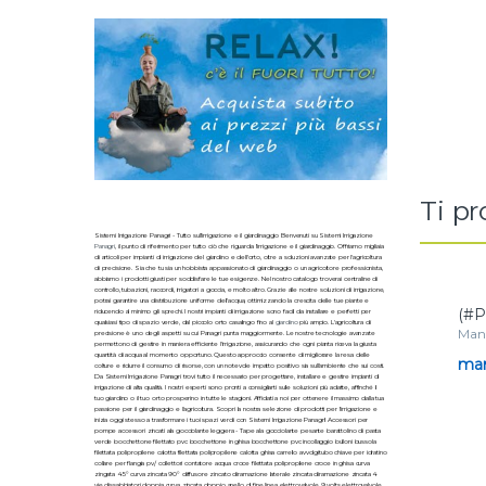
Ti p
Sistemi Irrigazione Panagri - Tutto sull'irrigazione e il giardinaggio Benvenuti su Sistemi Irrigazione
Panagri
, il punto di riferimento per tutto ciò che riguarda l'irrigazione e il giardinaggio. Offriamo migliaia
di articoli per impianti di irrigazione del giardino e dell'orto, oltre a soluzioni avanzate per l'agricoltura
di precisione. Sia che tu sia un hobbista appassionato di giardinaggio o un agricoltore professionista,
abbiamo i prodotti giusti per soddisfare le tue esigenze. Nel nostro catalogo troverai centraline di
controllo, tubazioni, raccordi, irrigatori a goccia, e molto altro. Grazie alle nostre soluzioni di irrigazione,
potrai garantire una distribuzione uniforme dell'acqua, ottimizzando la crescita delle tue piante e
(#P
riducendo al minimo gli sprechi. I nostri impianti di irrigazione sono facili da installare e perfetti per
qualsiasi tipo di spazio verde, dal piccolo orto casalingo fino al
giardino
più ampio. L'agricoltura di
Mani
precisione è uno degli aspetti su cui Panagri punta maggiormente. Le nostre tecnologie avanzate
filet
permettono di gestire in maniera efficiente l'irrigazione, assicurando che ogni pianta riceva la giusta
quantità di acqua al momento opportuno. Questo approccio consente di migliorare la resa delle
man
colture e ridurre il consumo di risorse, con un notevole impatto positivo sia sull'ambiente che sui costi.
Da Sistemi Irrigazione Panagri trovi tutto il necessario per progettare, installare e gestire impianti di
irrigazione di alta qualità. I nostri esperti sono pronti a consigliarti sulle soluzioni più adatte, affinché il
tuo giardino o il tuo orto prosperino in tutte le stagioni. Affidati a noi per ottenere il massimo dalla tua
passione per il giardinaggio e l'agricoltura. Scopri la nostra selezione di prodotti per l'irrigazione e
inizia oggi stesso a trasformare i tuoi spazi verdi con Sistemi Irrigazione Panagri! Accessori per
pompe accessori zincati ala gocciolante leggera - Tape ala gocciolante pesante barattolino di pasta
verde bocchettone filettato pvc bocchettone in ghisa bocchettone pvc incollaggio bulloni bussola
filettata polipropilene calotta filettata polipropilene calotta ghisa carrello avvolgitubo chiave per idratino
collare per flangia pv/ collettori contatore acqua croce filettata polipropilene croce in ghisa curva
zingata 45° curva zincata 90° diffusore zincato diramazione laterale zincata diramazione zincata 4
vie dissabbiatori doppia curva zincata doppio anello di fine linea elettrovalvole 9 volts elettrovalvole