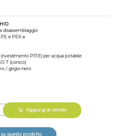
HIO
za disassemblaggio
n PE e PEX-a
 (rivestimento PTFE) per acqua potabile
SO 7 (conico)
ro / grigio-nero
 compressione - 90 X 3" quantity
Aggiungi al carrello