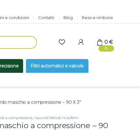
ni e condizioni
Contatti
Blog
Reso e rimborsi
0
€
0
precisione
Filtri automatici e valvole
do maschio a compressione – 90 X 3″
rdi a compressione
,
raccordi filettati mas/fem
aschio a compressione – 90