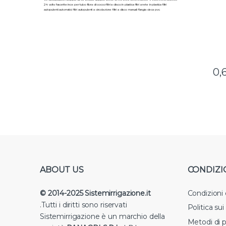
24 volts fascette inox per tubo fibra di cocco filtri a disco in plastica filtri a rete in plastica filtri
autopulenti automatici filtri autopulenti a circolazione filtri a disco manuali flangia cieca pvc.
0,
ABOUT US
CONDIZI
© 2014-2025 Sistemirrigazione.it
Condizioni
.Tutti i diritti sono riservati
Politica su
Sistemirrigazione è un marchio della
Metodi di 