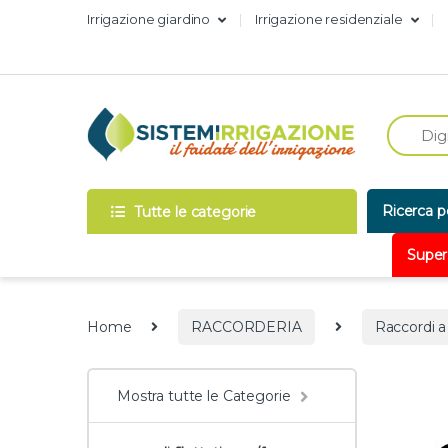
Skip to navigation
Skip to content
Irrigazione giardino
Irrigazione residenziale
Ricerca p
Tutte le categorie
Super
Home
RACCORDERIA
Raccordi 
Mostra tutte le Categorie