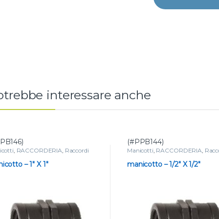
rotrebbe interessare anche
PB146)
(#PPB144)
cotti
,
RACCORDERIA
,
Raccordi
Manicotti
,
RACCORDERIA
,
Racc
tati in polipropilene
filettati in polipropilene
icotto – 1″ X 1″
manicotto – 1/2″ X 1/2″