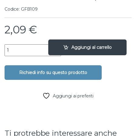
Codice: GFB109
2,09
€
Raccordo a T con derivazione filettata maschio - 16 X 3/4" quant
Aggiungi al carrello
Aggiungi ai preferiti
Ti protrebbe interessare anche