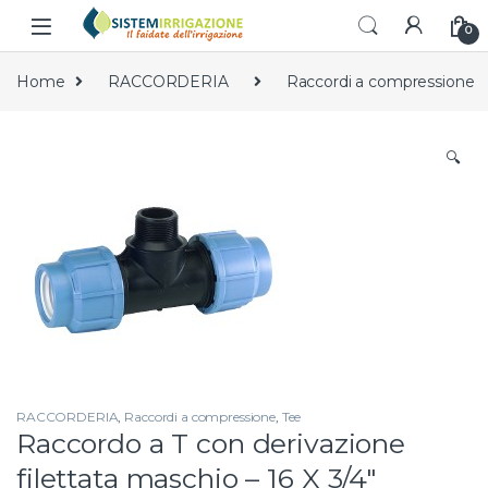
Skip to navigation
Skip to content
0
Home
RACCORDERIA
Raccordi a compressione
🔍
RACCORDERIA
,
Raccordi a compressione
,
Tee
Raccordo a T con derivazione
filettata maschio – 16 X 3/4″