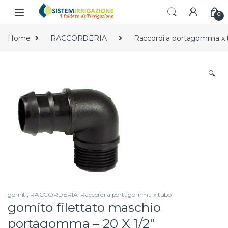
Skip to navigation
Skip to content
0
Home
RACCORDERIA
Raccordi a portagomma x 
🔍
gomiti
,
RACCORDERIA
,
Raccordi a portagomma x tubo
gomito filettato maschio
portagomma – 20 X 1/2″