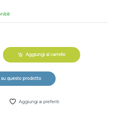
nibili
ato maschio zincato - 80 X 2" quantity
Aggiungi al carrello
Aggiungi ai preferiti