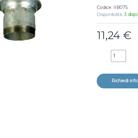
Codice: IIB075
Disponibilità:
3 dispo
11,24
€
giunto filett