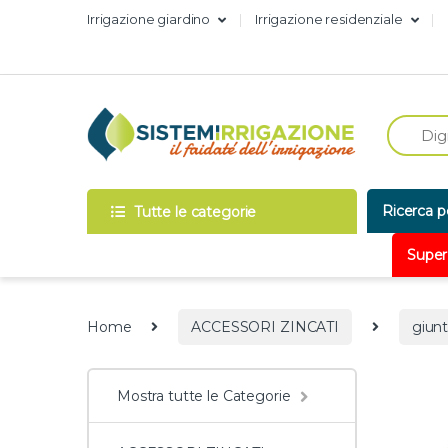
Skip to navigation
Skip to content
Irrigazione giardino
Irrigazione residenziale
Ricerca p
Tutte le categorie
Super
Home
ACCESSORI ZINCATI
giunt
Mostra tutte le Categorie