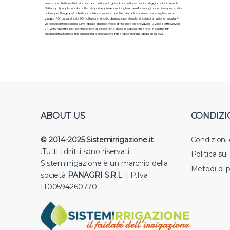
verde bocchettone filettato pvc bocchettone in ghisa bocchettone pvc incollaggio bulloni bussola
filettata polipropilene calotta filettata polipropilene calotta ghisa carrello avvolgitubo chiave per idratino
collare per flangia pv/ collettori contatore acqua croce filettata polipropilene croce in ghisa curva
zingata 45° curva zincata 90° diffusore zincato diramazione laterale zincata diramazione zincata 4
vie dissabbiatori doppia curva zincata doppio anello di fine linea elettrovalvole 9 volts elettrovalvole
24 volts fascette inox per tubo fibra di cocco filtri a disco in plastica filtri a rete in plastica filtri
autopulenti automatici filtri autopulenti a circolazione filtri a disco manuali flangia cieca pvc.
ABOUT US
CONDIZI
© 2014-2025 Sistemirrigazione.it
Condizioni
.Tutti i diritti sono riservati
Politica su
Sistemirrigazione è un marchio della
Metodi di 
società
PANAGRI S.R.L
. | P.Iva
IT00594260770