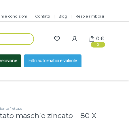
ni e condizioni
Contatti
Blog
Reso e rimborsi
0
€
0
precisione
Filtri automatici e valvole
iunto filettato
ttato maschio zincato – 80 X