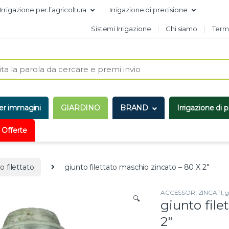
Irrigazione per l’agricoltura
Irrigazione di precisione
Sistemi Irrigazione
Chi siamo
Termi
er immagini
GIARDINO
BRAND
Irrigazione di 
 Offerte
o filettato
giunto filettato maschio zincato – 80 X 2″
ACCESSORI ZINCATI
,
g
🔍
giunto file
2″