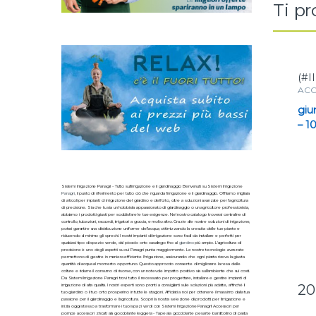
Ti p
(#I
ACC
giu
– 10
Sistemi Irrigazione Panagri - Tutto sull'irrigazione e il giardinaggio Benvenuti su Sistemi Irrigazione
Panagri
, il punto di riferimento per tutto ciò che riguarda l'irrigazione e il giardinaggio. Offriamo migliaia
di articoli per impianti di irrigazione del giardino e dell'orto, oltre a soluzioni avanzate per l'agricoltura
di precisione. Sia che tu sia un hobbista appassionato di giardinaggio o un agricoltore professionista,
abbiamo i prodotti giusti per soddisfare le tue esigenze. Nel nostro catalogo troverai centraline di
controllo, tubazioni, raccordi, irrigatori a goccia, e molto altro. Grazie alle nostre soluzioni di irrigazione,
potrai garantire una distribuzione uniforme dell'acqua, ottimizzando la crescita delle tue piante e
riducendo al minimo gli sprechi. I nostri impianti di irrigazione sono facili da installare e perfetti per
qualsiasi tipo di spazio verde, dal piccolo orto casalingo fino al
giardino
più ampio. L'agricoltura di
precisione è uno degli aspetti su cui Panagri punta maggiormente. Le nostre tecnologie avanzate
permettono di gestire in maniera efficiente l'irrigazione, assicurando che ogni pianta riceva la giusta
quantità di acqua al momento opportuno. Questo approccio consente di migliorare la resa delle
colture e ridurre il consumo di risorse, con un notevole impatto positivo sia sull'ambiente che sui costi.
Da Sistemi Irrigazione Panagri trovi tutto il necessario per progettare, installare e gestire impianti di
20
irrigazione di alta qualità. I nostri esperti sono pronti a consigliarti sulle soluzioni più adatte, affinché il
tuo giardino o il tuo orto prosperino in tutte le stagioni. Affidati a noi per ottenere il massimo dalla tua
passione per il giardinaggio e l'agricoltura. Scopri la nostra selezione di prodotti per l'irrigazione e
inizia oggi stesso a trasformare i tuoi spazi verdi con Sistemi Irrigazione Panagri! Accessori per
pompe accessori zincati ala gocciolante leggera - Tape ala gocciolante pesante barattolino di pasta