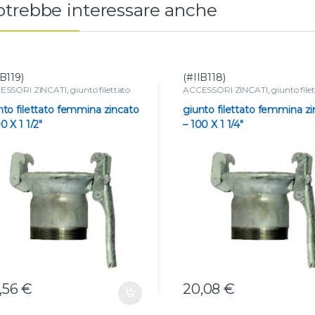
rotrebbe interessare anche
IB119)
(#IIB118)
ESSORI ZINCATI
,
giunto filettato
ACCESSORI ZINCATI
,
giunto file
nto filettato femmina zincato
giunto filettato femmina z
0 X 1 1/2″
– 100 X 1 1/4″
,56
€
20,08
€