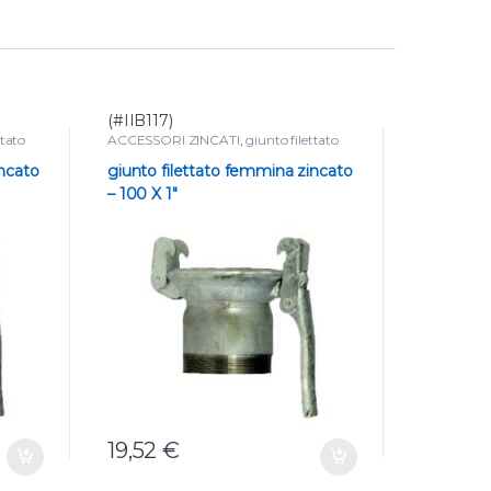
(#IIB117)
(#IIB121)
ttato
ACCESSORI ZINCATI
,
giunto filettato
ACCESSORI
incato
giunto filettato femmina zincato
giunto fi
– 100 X 1″
– 100 X 2 
19,52
€
22,97