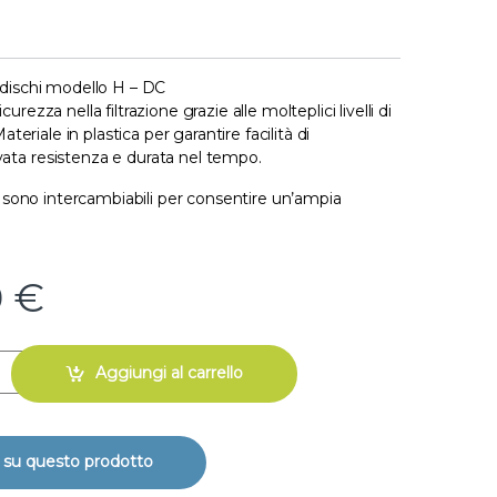
 dischi modello H – DC
urezza nella filtrazione grazie alle molteplici livelli di
Materiale in plastica per garantire facilità di
ata resistenza e durata nel tempo.
ti sono intercambiabili per consentire un’ampia
0
€
 dischi modello H - DC 3" x 4H -160mc/h quantity
Aggiungi al carrello