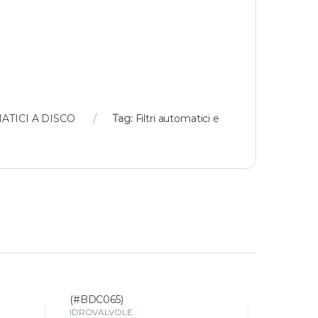
ATICI A DISCO
Tag:
Filtri automatici e
(#BDC065)
(#BDC06
IDROVALVOLE
IDROVAL