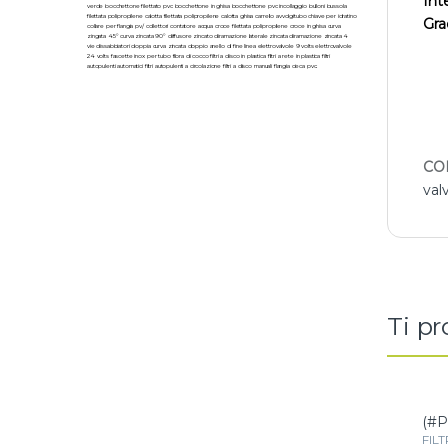
Inte
verde bocchettone filettato pvc bocchettone in ghisa bocchettone pvc incollaggio bulloni bussola
filettata polipropilene calotta filettata polipropilene calotta ghisa carrello avvolgitubo chiave per idratino
Grad
collare per flangia pv/ collettori contatore acqua croce filettata polipropilene croce in ghisa curva
zingata 45° curva zincata 90° diffusore zincato diramazione laterale zincata diramazione zincata 4
vie dissabbiatori doppia curva zincata doppio anello di fine linea elettrovalvole 9 volts elettrovalvole
24 volts fascette inox per tubo fibra di cocco filtri a disco in plastica filtri a rete in plastica filtri
autopulenti automatici filtri autopulenti a circolazione filtri a disco manuali flangia cieca pvc.
CO
val
Ti p
(#P
FIL