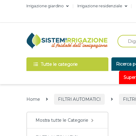
Skip to navigation
Skip to content
Irrigazione giardino
Irrigazione residenziale
Ricerca p
Tutte le categorie
Super
Home
FILTRI AUTOMATICI
FILTR
Mostra tutte le Categorie