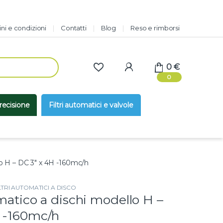
ni e condizioni
Contatti
Blog
Reso e rimborsi
0
€
0
precisione
Filtri automatici e valvole
lo H – DC 3″ x 4H -160mc/h
LTRI AUTOMATICI A DISCO
matico a dischi modello H –
 -160mc/h