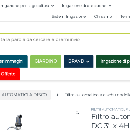
Irrigazione per l’agricoltura
Irrigazione di precisione
Sistemi Irrigazione
Chi siamo
Termi
er immagini
GIARDINO
BRAND
Irrigazione di 
 Offerte
I AUTOMATICI A DISCO
Filtro automatico a dischi model
FILTRI AUTOMATICI
,
FI
🔍
Filtro auto
DC 3″ x 4H