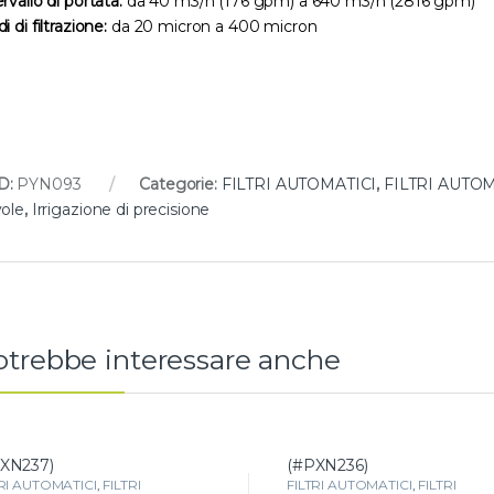
rvallo di portata:
da 40 m3/h (176 gpm) a 640 m3/h (2816 gpm)
i di filtrazione:
da 20 micron a 400 micron
D:
PYN093
Categorie:
FILTRI AUTOMATICI
,
FILTRI AUTOM
vole
,
Irrigazione di precisione
rotrebbe interessare anche
XN237)
(#PXN236)
TRI AUTOMATICI
,
FILTRI
FILTRI AUTOMATICI
,
FILTRI