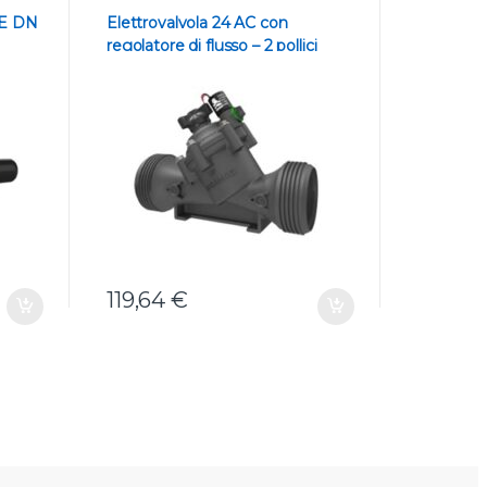
NE DN
Elettrovalvola 24 AC con
Elettrova
regolatore di flusso – 2 pollici
regolatore
119,64
€
142,51