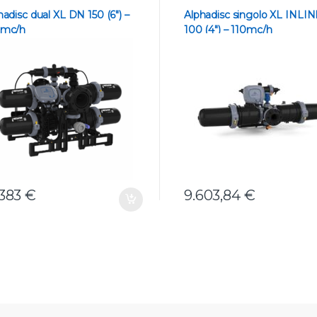
OMATICI A DISCO
AUTOMATICI A DISCO
hadisc dual XL DN 150 (6″) –
Alphadisc singolo XL INLI
0mc/h
100 (4″) – 110mc/h
.383
€
9.603,84
€