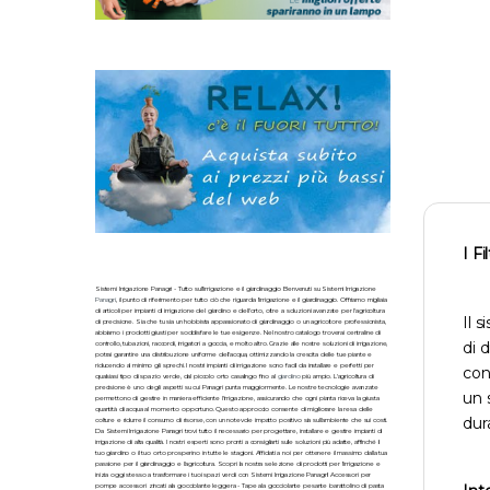
I Fi
Sistemi Irrigazione Panagri - Tutto sull'irrigazione e il giardinaggio Benvenuti su Sistemi Irrigazione
Panagri
, il punto di riferimento per tutto ciò che riguarda l'irrigazione e il giardinaggio. Offriamo migliaia
di articoli per impianti di irrigazione del giardino e dell'orto, oltre a soluzioni avanzate per l'agricoltura
Il 
di precisione. Sia che tu sia un hobbista appassionato di giardinaggio o un agricoltore professionista,
abbiamo i prodotti giusti per soddisfare le tue esigenze. Nel nostro catalogo troverai centraline di
di 
controllo, tubazioni, raccordi, irrigatori a goccia, e molto altro. Grazie alle nostre soluzioni di irrigazione,
potrai garantire una distribuzione uniforme dell'acqua, ottimizzando la crescita delle tue piante e
riducendo al minimo gli sprechi. I nostri impianti di irrigazione sono facili da installare e perfetti per
con
qualsiasi tipo di spazio verde, dal piccolo orto casalingo fino al
giardino
più ampio. L'agricoltura di
precisione è uno degli aspetti su cui Panagri punta maggiormente. Le nostre tecnologie avanzate
un 
permettono di gestire in maniera efficiente l'irrigazione, assicurando che ogni pianta riceva la giusta
quantità di acqua al momento opportuno. Questo approccio consente di migliorare la resa delle
dur
colture e ridurre il consumo di risorse, con un notevole impatto positivo sia sull'ambiente che sui costi.
Da Sistemi Irrigazione Panagri trovi tutto il necessario per progettare, installare e gestire impianti di
irrigazione di alta qualità. I nostri esperti sono pronti a consigliarti sulle soluzioni più adatte, affinché il
tuo giardino o il tuo orto prosperino in tutte le stagioni. Affidati a noi per ottenere il massimo dalla tua
passione per il giardinaggio e l'agricoltura. Scopri la nostra selezione di prodotti per l'irrigazione e
inizia oggi stesso a trasformare i tuoi spazi verdi con Sistemi Irrigazione Panagri! Accessori per
pompe accessori zincati ala gocciolante leggera - Tape ala gocciolante pesante barattolino di pasta