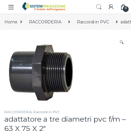
Skip to navigation
Skip to content
0
Home
RACCORDERIA
Raccordi in PVC
adatt
🔍
RACCORDERIA
,
Raccordi in PVC
adattatore a tre diametri pvc f/m –
63 X 75 X 2″