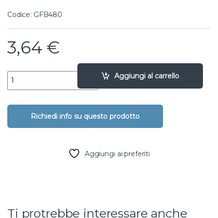
Codice: GFB480
3,64
€
adattatore a tre diametri pvc f/m - 63 X 75 X 2" quantity
Aggiungi al carrello
Aggiungi ai preferiti
Ti protrebbe interessare anche