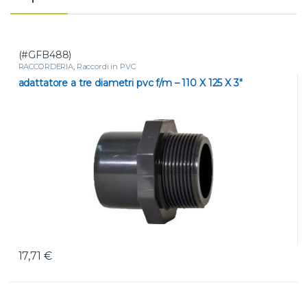
(#GFB488)
RACCORDERIA
,
Raccordi in PVC
adattatore a tre diametri pvc f/m – 110 X 125 X 3″
17,71
€