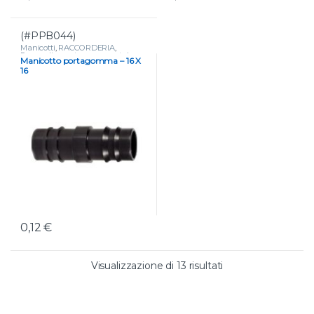
(#PPB044)
Manicotti
,
RACCORDERIA
,
Raccordi a portagomma x tubo
Manicotto portagomma – 16 X
16
0,12
€
Valutazione media
Visualizzazione di 13 risultati