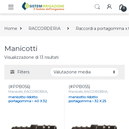
Skip to navigation
Skip to content
0
Home
RACCORDERIA
Raccordi a portagomma x 
Manicotti
Valutazione media
Visualizzazione di 13 risultati
Filters
(#PPB056)
(#PPB055)
Manicotti
,
RACCORDERIA
,
Manicotti
,
RACCORDERIA
,
Raccordi a portagomma x tubo
Raccordi a portagomma x tubo
manicotto ridotto
manicotto ridotto
portagomma – 40 X 32
portagomma – 32 X 25